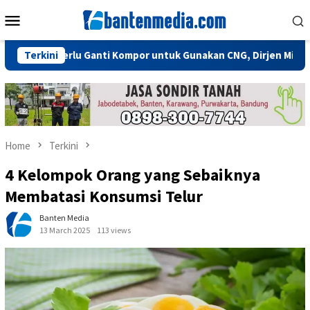
Skip
Mobile
to
Menu
content
ak Perlu Ganti Kompor untuk Gunakan CNG, Dirjen Migas: Cukup 
Terkini
Home
Terkini
4 Kelompok Orang yang Sebaiknya
Membatasi Konsumsi Telur
Banten Media
13 March 2025
113 views