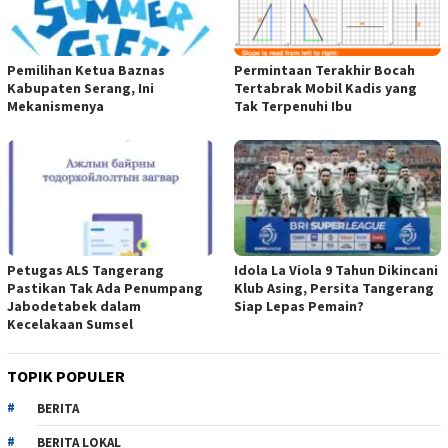
Pemilihan Ketua Baznas
Permintaan Terakhir Bocah
Kabupaten Serang, Ini
Tertabrak Mobil Kadis yang
Mekanismenya
Tak Terpenuhi Ibu
Petugas ALS Tangerang
Idola La Viola 9 Tahun Dikincani
Pastikan Tak Ada Penumpang
Klub Asing, Persita Tangerang
Jabodetabek dalam
Siap Lepas Pemain?
Kecelakaan Sumsel
TOPIK POPULER
BERITA
BERITA LOKAL