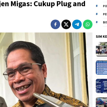
jen Migas: Cukup Plug and
PO
PE
BI
SIM K