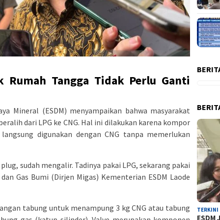
BERIT
 Rumah Tangga Tidak Perlu Ganti
BERIT
aya Mineral (ESDM) menyampaikan bahwa masyarakat
eralih dari LPG ke CNG. Hal ini dilakukan karena kompor
t langsung digunakan dengan CNG tanpa memerlukan
 plug, sudah mengalir. Tadinya pakai LPG, sekarang pakai
ak dan Gas Bumi (Dirjen Migas) Kementerian ESDM Laode
angan tabung untuk menampung 3 kg CNG atau tabung
TERKINI
ESDM J
abung gas (katup silinder). Valve merupakan komponen