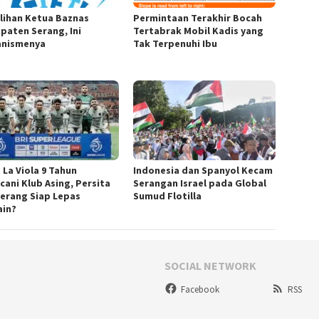
lihan Ketua Baznas
Permintaan Terakhir Bocah
paten Serang, Ini
Tertabrak Mobil Kadis yang
nismenya
Tak Terpenuhi Ibu
 La Viola 9 Tahun
Indonesia dan Spanyol Kecam
cani Klub Asing, Persita
Serangan Israel pada Global
erang Siap Lepas
Sumud Flotilla
in?
SOCIAL NETWORK
Facebook
RSS