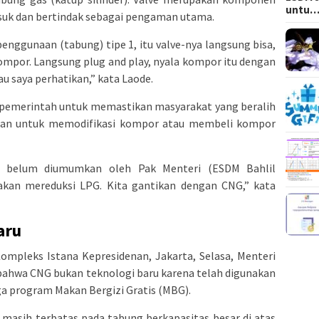
untu
suk dan bertindak sebagai pengaman utama.
nggunaan (tabung) tipe 1, itu valve-nya langsung bisa,
 kompor. Langsung plug and play, nyala kompor itu dengan
au saya perhatikan,” kata Laode.
pemerintah untuk memastikan masyarakat yang beralih
usan untuk memodifikasi kompor atau membeli kompor
 belum diumumkan oleh Pak Menteri (ESDM Bahlil
i akan mereduksi LPG. Kita gantikan dengan CNG,” kata
aru
Kompleks Istana Kepresidenan, Jakarta, Selasa, Menteri
bahwa CNG bukan teknologi baru karena telah digunakan
gga program Makan Bergizi Gratis (MBG).
masih terbatas pada tabung berkapasitas besar di atas