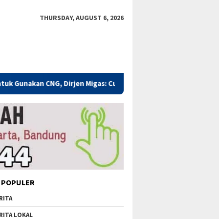
THURSDAY, AUGUST 6, 2026
 CNG, Dirjen Migas: Cukup Plug and Play
Kualitas Pendi
 POPULER
RITA
RITA LOKAL