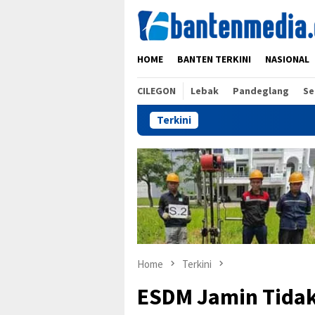
Skip
to
content
HOME
BANTEN TERKINI
NASIONAL
CILEGON
Lebak
Pandeglang
Se
Terkini
Home
Terkini
ESDM Jamin Tidak