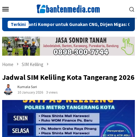
Skip
Mobile
to
Menu
content
erlu Ganti Kompor untuk Gunakan CNG, Dirjen Migas: Cukup Plug 
Terkini
Home
SIM Keliling
Jadwal SIM Keliling Kota Tangerang 2026
Kumala Sari
10 January 2026
3 views