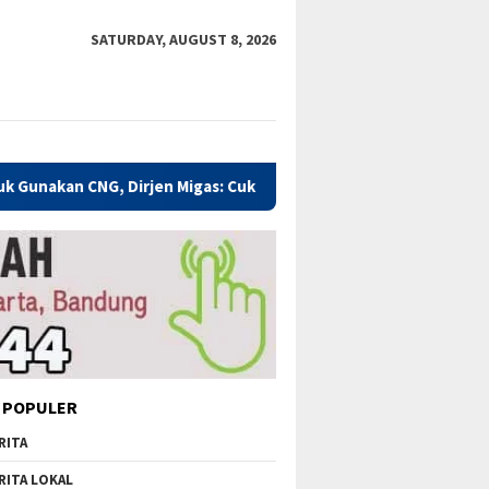
SATURDAY, AUGUST 8, 2026
, Dirjen Migas: Cukup Plug and Play
Kualitas Pendidikan
 POPULER
RITA
RITA LOKAL