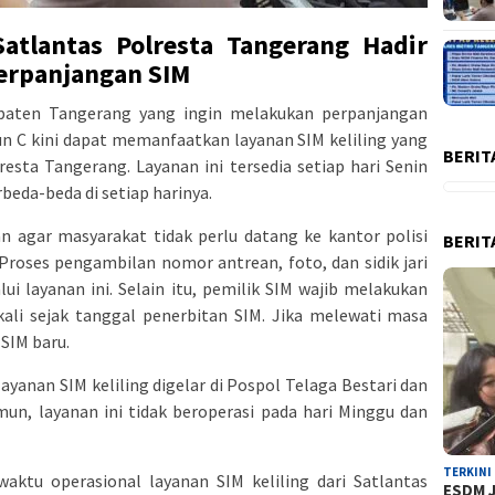
Satlantas Polresta Tangerang Hadir
rpanjangan SIM
paten Tangerang yang ingin melakukan perpanjangan
n C kini dapat memanfaatkan layanan SIM keliling yang
BERIT
esta Tangerang. Layanan ini tersedia setiap hari Senin
beda-beda di setiap harinya.
an agar masyarakat tidak perlu datang ke kantor polisi
BERIT
roses pengambilan nomor antrean, foto, dan sidik jari
lui layanan ini. Selain itu, pemilik SIM wajib melakukan
kali sejak tanggal penerbitan SIM. Jika melewati masa
SIM baru.
 layanan SIM keliling digelar di Pospol Telaga Bestari dan
un, layanan ini tidak beroperasi pada hari Minggu dan
TERKINI
 waktu operasional layanan SIM keliling dari Satlantas
ESDM J