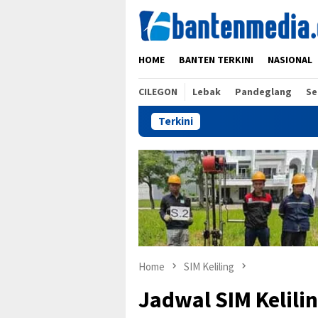
Skip
to
content
HOME
BANTEN TERKINI
NASIONAL
CILEGON
Lebak
Pandeglang
Se
Terkini
Home
SIM Keliling
Jadwal SIM Kelil