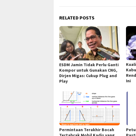
RELATED POSTS
Kual
ESDM Jamin Tidak Perlu Ganti
Kabu
Kompor untuk Gunakan CNG,
Rend
Dirjen Migas: Cukup Plug and
Ini
Play
Permintaan Terakhir Bocah
Petu
Tertabrak Mobil Kadis yang
Past