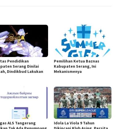
itas Pendidikan
Pemilihan Ketua Baznas
paten Serang Dinilai
Kabupaten Serang, Ini
ah, Dindikbud Lakukan
Mekanismenya
gas ALS Tangerang
Idola La Viola 9 Tahun
ikan Tak Ada Penumpang
Dikincani Klub Asing, Persita