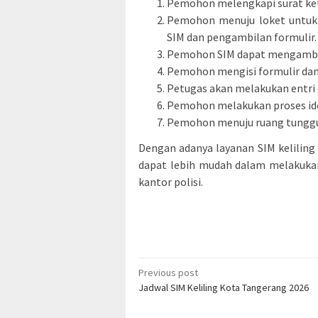
Pemohon melengkapi surat kete
Pemohon menuju loket untuk 
SIM dan pengambilan formulir.
Pemohon SIM dapat mengambi
Pemohon mengisi formulir dan
Petugas akan melakukan entri
Pemohon melakukan proses ident
Pemohon menuju ruang tunggu
Dengan adanya layanan SIM kelilin
dapat lebih mudah dalam melakukan
kantor polisi.
Post
Previous post
Jadwal SIM Keliling Kota Tangerang 2026
navigation