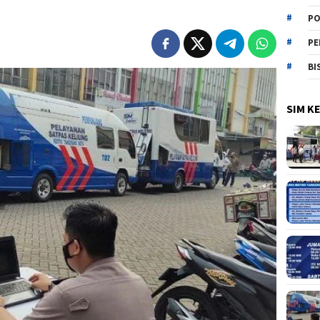
PO
PE
BI
SIM K