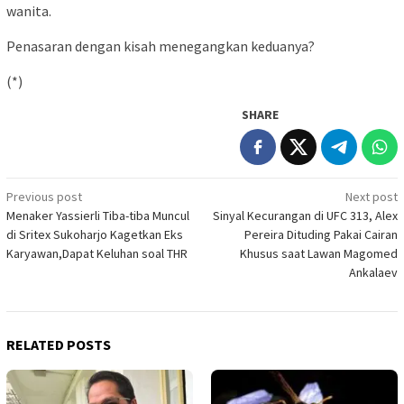
wanita.
Penasaran dengan kisah menegangkan keduanya?
(*)
SHARE
Post
Previous post
Next post
Menaker Yassierli Tiba-tiba Muncul
Sinyal Kecurangan di UFC 313, Alex
navigation
di Sritex Sukoharjo Kagetkan Eks
Pereira Dituding Pakai Cairan
Karyawan,Dapat Keluhan soal THR
Khusus saat Lawan Magomed
Ankalaev
RELATED POSTS