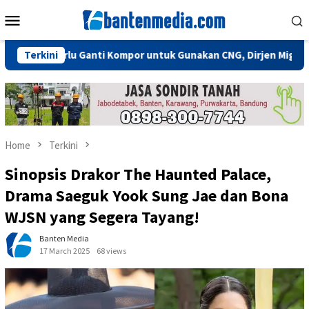
Skip
Mobile
to
Menu
content
k Perlu Ganti Kompor untuk Gunakan CNG, Dirjen Migas: Cukup P
Terkini
Home
Terkini
Sinopsis Drakor The Haunted Palace,
Drama Saeguk Yook Sung Jae dan Bona
WJSN yang Segera Tayang!
Banten Media
17 March 2025
68 views