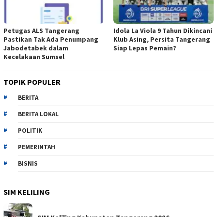
Petugas ALS Tangerang
Idola La Viola 9 Tahun Dikincani
Pastikan Tak Ada Penumpang
Klub Asing, Persita Tangerang
Jabodetabek dalam
Siap Lepas Pemain?
Kecelakaan Sumsel
TOPIK POPULER
BERITA
BERITA LOKAL
POLITIK
PEMERINTAH
BISNIS
SIM KELILING