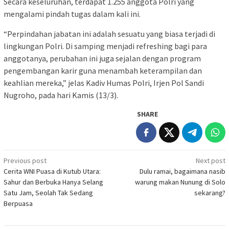
Secara keseluruhan, terdapat 1.255 anggota Polri yang
mengalami pindah tugas dalam kali ini.
“Perpindahan jabatan ini adalah sesuatu yang biasa terjadi di
lingkungan Polri. Di samping menjadi refreshing bagi para
anggotanya, perubahan ini juga sejalan dengan program
pengembangan karir guna menambah keterampilan dan
keahlian mereka,” jelas Kadiv Humas Polri, Irjen Pol Sandi
Nugroho, pada hari Kamis (13/3).
SHARE
Post
Previous post
Next post
Cerita WNI Puasa di Kutub Utara:
Dulu ramai, bagaimana nasib
navigation
Sahur dan Berbuka Hanya Selang
warung makan Nunung di Solo
Satu Jam, Seolah Tak Sedang
sekarang?
Berpuasa