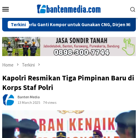
Skip
Mobile
to
Menu
content
ak Perlu Ganti Kompor untuk Gunakan CNG, Dirjen Migas: Cukup 
Terkini
Home
Terkini
Kapolri Resmikan Tiga Pimpinan Baru di
Korps Staf Polri
Banten Media
13 March 2025
74 views