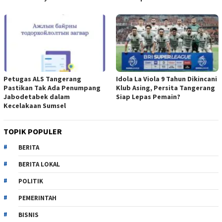
Petugas ALS Tangerang
Idola La Viola 9 Tahun Dikincani
Pastikan Tak Ada Penumpang
Klub Asing, Persita Tangerang
Jabodetabek dalam
Siap Lepas Pemain?
Kecelakaan Sumsel
TOPIK POPULER
BERITA
BERITA LOKAL
POLITIK
PEMERINTAH
BISNIS