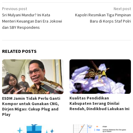
Post
Previous post
Next post
Sri Mulyani Mundur? Ini Kata
Kapolri Resmikan Tiga Pimpinan
navigation
Menteri Keuangan Dari Era Jokowi
Baru di Korps Staf Polri
dan SBY Respondens
RELATED POSTS
Kualitas Pendidikan
ESDM Jamin Tidak Perlu Ganti
Kabupaten Serang Dinilai
Kompor untuk Gunakan CNG,
Rendah, Dindikbud Lakukan Ini
Dirjen Migas: Cukup Plug and
Play