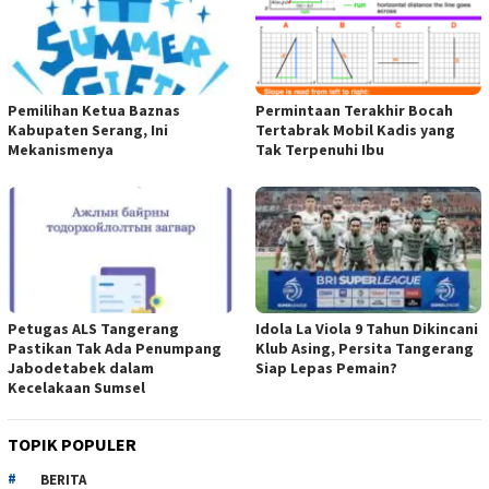
Pemilihan Ketua Baznas
Permintaan Terakhir Bocah
Kabupaten Serang, Ini
Tertabrak Mobil Kadis yang
Mekanismenya
Tak Terpenuhi Ibu
Petugas ALS Tangerang
Idola La Viola 9 Tahun Dikincani
Pastikan Tak Ada Penumpang
Klub Asing, Persita Tangerang
Jabodetabek dalam
Siap Lepas Pemain?
Kecelakaan Sumsel
TOPIK POPULER
BERITA