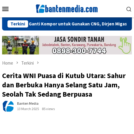
Skip
Mobile
to
Menu
content
 Perlu Ganti Kompor untuk Gunakan CNG, Dirjen Migas: Cukup Plu
Terkini
Home
Terkini
Cerita WNI Puasa di Kutub Utara: Sahur
dan Berbuka Hanya Selang Satu Jam,
Seolah Tak Sedang Berpuasa
Banten Media
13 March 2025
85 views