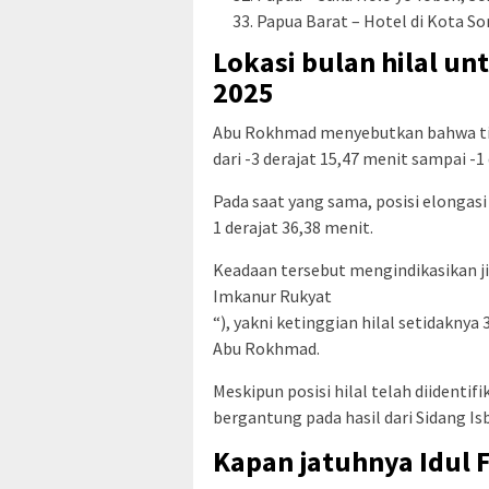
Papua Barat – Hotel di Kota So
Lokasi bulan hilal un
2025
Abu Rokhmad menyebutkan bahwa tin
dari -3 derajat 15,47 menit sampai -1
Pada saat yang sama, posisi elongasi
1 derajat 36,38 menit.
Keadaan tersebut mengindikasikan jik
Imkanur Rukyat
“), yakni ketinggian hilal setidaknya 
Abu Rokhmad.
Meskipun posisi hilal telah diidentif
bergantung pada hasil dari Sidang Is
Kapan jatuhnya Idul F