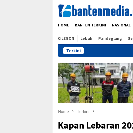
Skip
to
content
HOME
BANTEN TERKINI
NASIONAL
CILEGON
Lebak
Pandeglang
Se
Terkini
ES
Home
Terkini
Kapan Lebaran 202