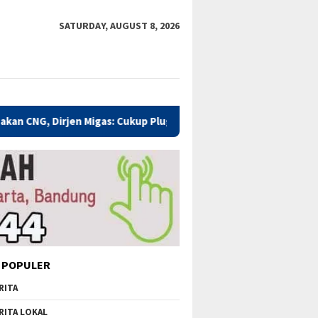
SATURDAY, AUGUST 8, 2026
igas: Cukup Plug and Play
Kualitas Pendidikan Kabupaten
 POPULER
RITA
RITA LOKAL