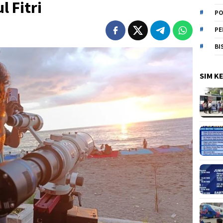
l Fitri
PO
PE
BI
SIM K