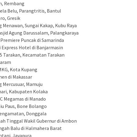
on, Rembang
Bela Belu, Parangtritis, Bantul
ro, Gresik
ng Menawan, Sungai Kakap, Kubu Raya
sjid Agung Darussalam, Palangkaraya
 Premiere Puncak di Samarinda
i Express Hotel di Banjarmasin
5 Tarakan, Kecamatan Tarakan
taram
MKG, Kota Kupang
men di Makassar
ng Mercusuar, Mamuju
hari, Kabupaten Kolaka
TC Megamas di Manado
Hiu Paus, Bone Bolango
Pengamatan, Donggala
ah Tinggal Wakil Gubernur di Ambon
ngah Balu di Halmahera Barat
ntani, Jayapura