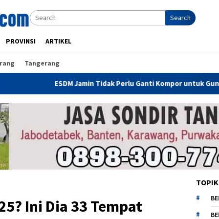
Search
PROVINSI
ARTIKEL
rang
Tangerang
DM Jamin Tidak Perlu Ganti Kompor untuk Gunakan CNG, Dirjen M
TOPIK
BE
5? Ini Dia 33 Tempat
BE