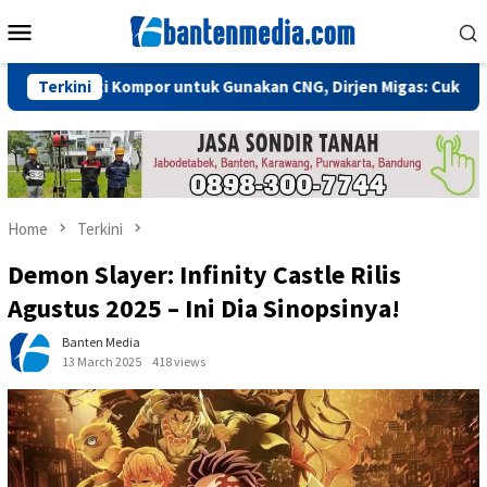
Skip
Mobile
to
Menu
content
lu Ganti Kompor untuk Gunakan CNG, Dirjen Migas: Cukup Plug an
Terkini
Home
Terkini
Demon Slayer: Infinity Castle Rilis
Agustus 2025 – Ini Dia Sinopsinya!
Banten Media
13 March 2025
418 views