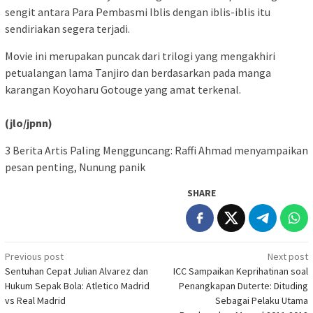
sengit antara Para Pembasmi Iblis dengan iblis-iblis itu
sendiriakan segera terjadi.
Movie ini merupakan puncak dari trilogi yang mengakhiri
petualangan lama Tanjiro dan berdasarkan pada manga
karangan Koyoharu Gotouge yang amat terkenal.
(jlo/jpnn)
3 Berita Artis Paling Mengguncang: Raffi Ahmad menyampaikan
pesan penting, Nunung panik
SHARE
Post
Previous post
Next post
Sentuhan Cepat Julian Alvarez dan
ICC Sampaikan Keprihatinan soal
navigation
Hukum Sepak Bola: Atletico Madrid
Penangkapan Duterte: Dituding
vs Real Madrid
Sebagai Pelaku Utama