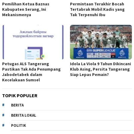
Pemilihan Ketua Baznas
Permintaan Terakhir Bocah
Kabupaten Serang, Ini
Tertabrak Mobil Kadis yang
Mekanismenya
Tak Terpenuhi Ibu
Petugas ALS Tangerang
Idola La Viola 9 Tahun Dikincani
Pastikan Tak Ada Penumpang
Klub Asing, Persita Tangerang
Jabodetabek dalam
Siap Lepas Pemain?
Kecelakaan Sumsel
TOPIK POPULER
BERITA
BERITA LOKAL
POLITIK