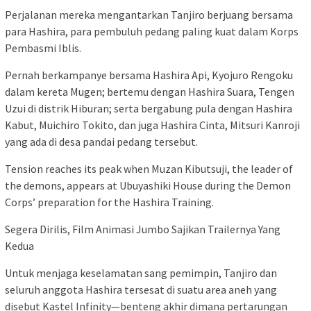
Perjalanan mereka mengantarkan Tanjiro berjuang bersama
para Hashira, para pembuluh pedang paling kuat dalam Korps
Pembasmi Iblis.
Pernah berkampanye bersama Hashira Api, Kyojuro Rengoku
dalam kereta Mugen; bertemu dengan Hashira Suara, Tengen
Uzui di distrik Hiburan; serta bergabung pula dengan Hashira
Kabut, Muichiro Tokito, dan juga Hashira Cinta, Mitsuri Kanroji
yang ada di desa pandai pedang tersebut.
Tension reaches its peak when Muzan Kibutsuji, the leader of
the demons, appears at Ubuyashiki House during the Demon
Corps’ preparation for the Hashira Training.
Segera Dirilis, Film Animasi Jumbo Sajikan Trailernya Yang
Kedua
Untuk menjaga keselamatan sang pemimpin, Tanjiro dan
seluruh anggota Hashira tersesat di suatu area aneh yang
disebut Kastel Infinity—benteng akhir dimana pertarungan