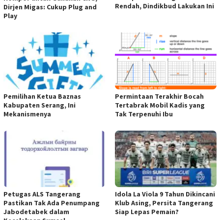
Rendah, Dindikbud Lakukan Ini
Dirjen Migas: Cukup Plug and
Play
Pemilihan Ketua Baznas
Permintaan Terakhir Bocah
Kabupaten Serang, Ini
Tertabrak Mobil Kadis yang
Mekanismenya
Tak Terpenuhi Ibu
Petugas ALS Tangerang
Idola La Viola 9 Tahun Dikincani
Pastikan Tak Ada Penumpang
Klub Asing, Persita Tangerang
Jabodetabek dalam
Siap Lepas Pemain?