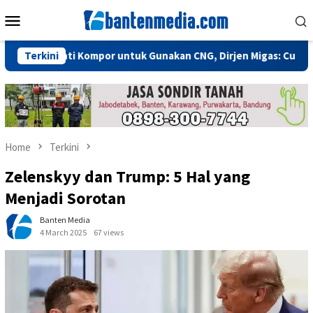
Skip
Mobile
to
Menu
content
lu Ganti Kompor untuk Gunakan CNG, Dirjen Migas: Cukup Plug an
Terkini
Home
Terkini
Zelenskyy dan Trump: 5 Hal yang
Menjadi Sorotan
Banten Media
4 March 2025
67 views