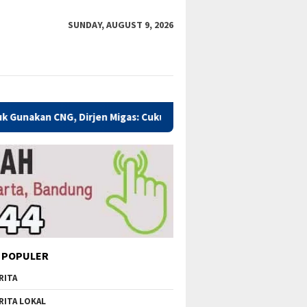
SUNDAY, AUGUST 9, 2026
Dirjen Migas: Cukup Plug and Play
Kualitas Pendidikan K
 POPULER
RITA
RITA LOKAL