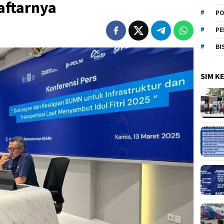
aftarnya
PO
PE
BI
SIM K