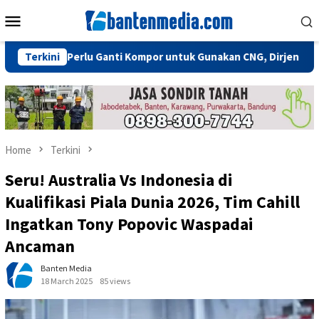
Skip
Mobile
to
Menu
content
Tidak Perlu Ganti Kompor untuk Gunakan CNG, Dirjen Migas: Cuku
Terkini
Home
Terkini
Seru! Australia Vs Indonesia di
Kualifikasi Piala Dunia 2026, Tim Cahill
Ingatkan Tony Popovic Waspadai
Ancaman
Banten Media
18 March 2025
85 views