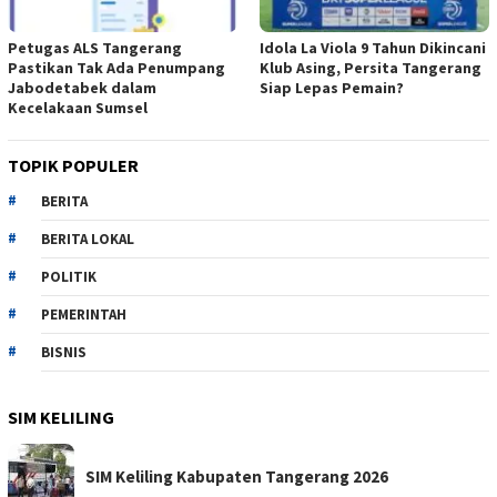
Petugas ALS Tangerang
Idola La Viola 9 Tahun Dikincani
Pastikan Tak Ada Penumpang
Klub Asing, Persita Tangerang
Jabodetabek dalam
Siap Lepas Pemain?
Kecelakaan Sumsel
TOPIK POPULER
BERITA
BERITA LOKAL
POLITIK
PEMERINTAH
BISNIS
SIM KELILING
SIM Keliling Kabupaten Tangerang 2026