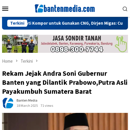
Skip
Mobile
to
Menu
content
 Ganti Kompor untuk Gunakan CNG, Dirjen Migas: Cukup Plug and
Terkini
Home
Terkini
Rekam Jejak Andra Soni Gubernur
Banten yang Dilantik Prabowo,Putra Asli
Payakumbuh Sumatera Barat
Banten Media
18 March 2025
71 views