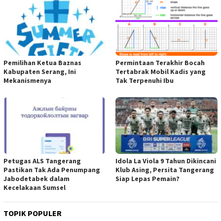
Pemilihan Ketua Baznas
Permintaan Terakhir Bocah
Kabupaten Serang, Ini
Tertabrak Mobil Kadis yang
Mekanismenya
Tak Terpenuhi Ibu
Petugas ALS Tangerang
Idola La Viola 9 Tahun Dikincani
Pastikan Tak Ada Penumpang
Klub Asing, Persita Tangerang
Jabodetabek dalam
Siap Lepas Pemain?
Kecelakaan Sumsel
TOPIK POPULER