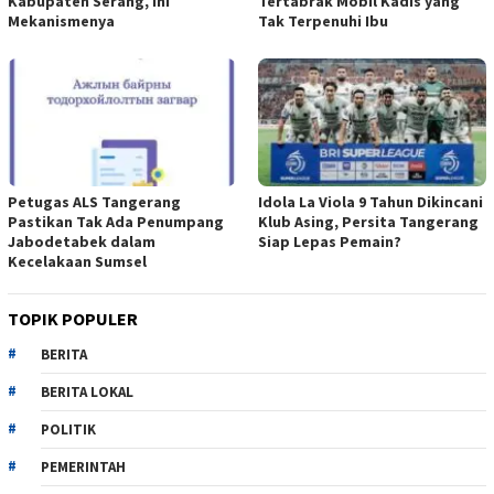
Kabupaten Serang, Ini
Tertabrak Mobil Kadis yang
Mekanismenya
Tak Terpenuhi Ibu
Petugas ALS Tangerang
Idola La Viola 9 Tahun Dikincani
Pastikan Tak Ada Penumpang
Klub Asing, Persita Tangerang
Jabodetabek dalam
Siap Lepas Pemain?
Kecelakaan Sumsel
TOPIK POPULER
BERITA
BERITA LOKAL
POLITIK
PEMERINTAH