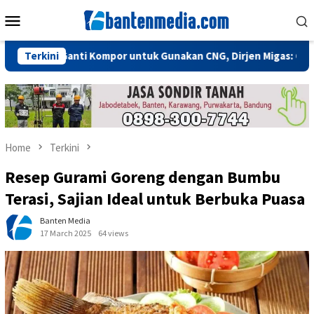
Skip
Mobile
to
Menu
content
Perlu Ganti Kompor untuk Gunakan CNG, Dirjen Migas: Cukup Plug
Terkini
Home
Terkini
Resep Gurami Goreng dengan Bumbu
Terasi, Sajian Ideal untuk Berbuka Puasa
Banten Media
17 March 2025
64 views