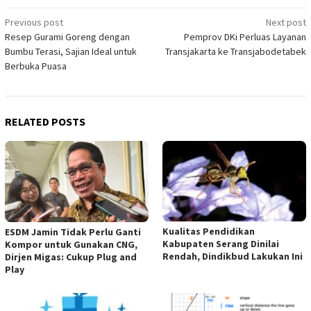
Post
Previous post
Next post
Resep Gurami Goreng dengan
Pemprov DKi Perluas Layanan
navigation
Bumbu Terasi, Sajian Ideal untuk
Transjakarta ke Transjabodetabek
Berbuka Puasa
RELATED POSTS
Kualitas Pendidikan
ESDM Jamin Tidak Perlu Ganti
Kabupaten Serang Dinilai
Kompor untuk Gunakan CNG,
Rendah, Dindikbud Lakukan Ini
Dirjen Migas: Cukup Plug and
Play