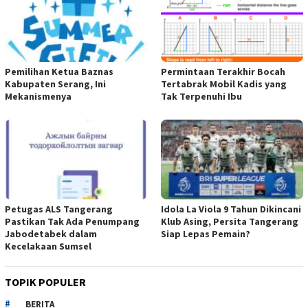
Pemilihan Ketua Baznas
Permintaan Terakhir Bocah
Kabupaten Serang, Ini
Tertabrak Mobil Kadis yang
Mekanismenya
Tak Terpenuhi Ibu
Petugas ALS Tangerang
Idola La Viola 9 Tahun Dikincani
Pastikan Tak Ada Penumpang
Klub Asing, Persita Tangerang
Jabodetabek dalam
Siap Lepas Pemain?
Kecelakaan Sumsel
TOPIK POPULER
BERITA