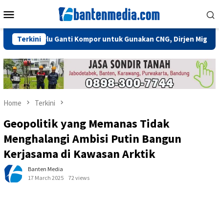
Skip
Mobile
to
Menu
content
dak Perlu Ganti Kompor untuk Gunakan CNG, Dirjen Migas: Cukup 
Terkini
Home
Terkini
Geopolitik yang Memanas Tidak
Menghalangi Ambisi Putin Bangun
Kerjasama di Kawasan Arktik
Banten Media
17 March 2025
72 views