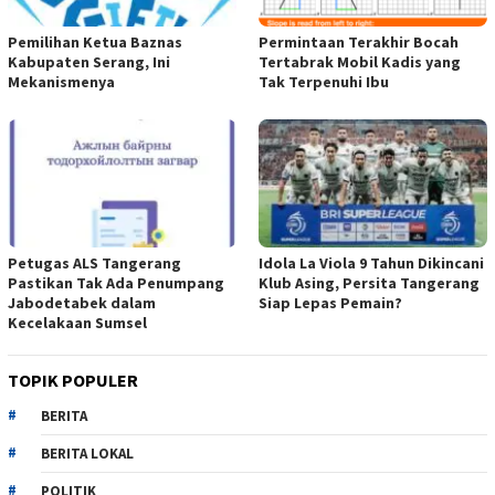
Pemilihan Ketua Baznas
Permintaan Terakhir Bocah
Kabupaten Serang, Ini
Tertabrak Mobil Kadis yang
Mekanismenya
Tak Terpenuhi Ibu
Petugas ALS Tangerang
Idola La Viola 9 Tahun Dikincani
Pastikan Tak Ada Penumpang
Klub Asing, Persita Tangerang
Jabodetabek dalam
Siap Lepas Pemain?
Kecelakaan Sumsel
TOPIK POPULER
BERITA
BERITA LOKAL
POLITIK