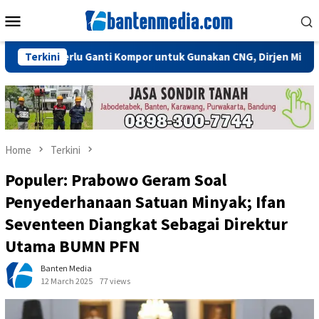
Skip
Mobile
to
Menu
content
k Perlu Ganti Kompor untuk Gunakan CNG, Dirjen Migas: Cukup Pl
Terkini
Home
Terkini
Populer: Prabowo Geram Soal
Penyederhanaan Satuan Minyak; Ifan
Seventeen Diangkat Sebagai Direktur
Utama BUMN PFN
Banten Media
12 March 2025
77 views