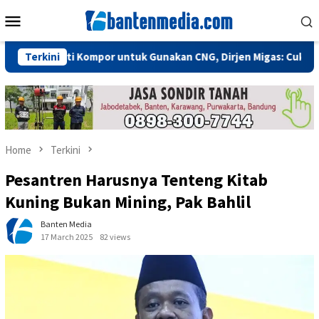
Skip
Mobile
to
Menu
content
anti Kompor untuk Gunakan CNG, Dirjen Migas: Cukup Plug and P
Terkini
Home
Terkini
Pesantren Harusnya Tenteng Kitab
Kuning Bukan Mining, Pak Bahlil
Banten Media
17 March 2025
82 views