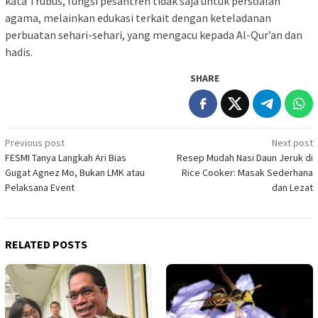
kata Trubus, fungsi pesantren tidak saja untuk persoalan
agama, melainkan edukasi terkait dengan keteladanan
perbuatan sehari-sehari, yang mengacu kepada Al-Qur’an dan
hadis.
SHARE
Post
Previous post
Next post
FESMI Tanya Langkah Ari Bias
Resep Mudah Nasi Daun Jeruk di
navigation
Gugat Agnez Mo, Bukan LMK atau
Rice Cooker: Masak Sederhana
Pelaksana Event
dan Lezat
RELATED POSTS