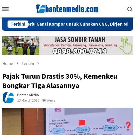
Skip
Mobile
to
Menu
content
dak Perlu Ganti Kompor untuk Gunakan CNG, Dirjen Migas: Cukup
Terkini
Home
Terkini
Pajak Turun Drastis 30%, Kemenkeu
Bongkar Tiga Alasannya
Banten Media
13 March 2025
86 views