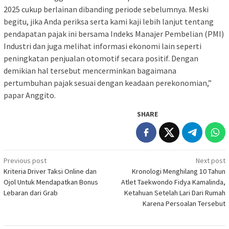
2025 cukup berlainan dibanding periode sebelumnya. Meski
begitu, jika Anda periksa serta kami kaji lebih lanjut tentang
pendapatan pajak ini bersama Indeks Manajer Pembelian (PMI)
Industri dan juga melihat informasi ekonomi lain seperti
peningkatan penjualan otomotif secara positif. Dengan
demikian hal tersebut mencerminkan bagaimana
pertumbuhan pajak sesuai dengan keadaan perekonomian,”
papar Anggito.
SHARE
Post
Previous post
Next post
Kriteria Driver Taksi Online dan
Kronologi Menghilang 10 Tahun
navigation
Ojol Untuk Mendapatkan Bonus
Atlet Taekwondo Fidya Kamalinda,
Lebaran dari Grab
Ketahuan Setelah Lari Dari Rumah
Karena Persoalan Tersebut