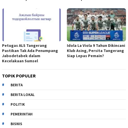
Petugas ALS Tangerang
Idola La Viola 9 Tahun Dikincani
Pastikan Tak Ada Penumpang
Klub Asing, Persita Tangerang
Jabodetabek dalam
Siap Lepas Pemain?
Kecelakaan Sumsel
TOPIK POPULER
BERITA
BERITA LOKAL
POLITIK
PEMERINTAH
BISNIS