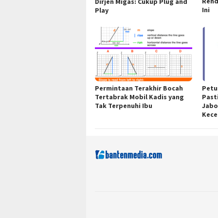
Rend
Dirjen Migas: Cukup Plug and
Ini
Play
Permintaan Terakhir Bocah
Petu
Tertabrak Mobil Kadis yang
Past
Tak Terpenuhi Ibu
Jabo
Kece