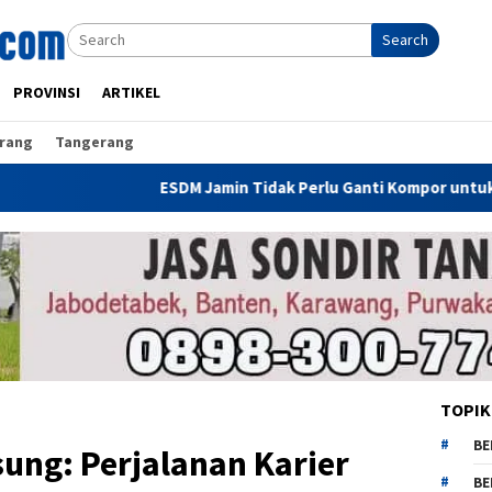
Search
PROVINSI
ARTIKEL
rang
Tangerang
ESDM Jamin Tidak Perlu Ganti Kompor untuk Gunakan CNG,
TOPIK
BE
ng: Perjalanan Karier
BE