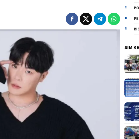
PO
PE
BI
SIM K