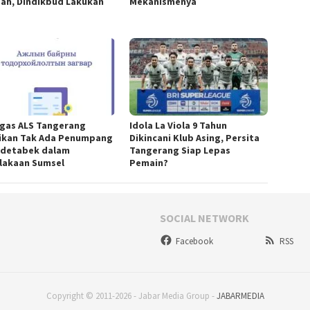
ah, Dindikbud Lakukan
Mekanismenya
gas ALS Tangerang
Idola La Viola 9 Tahun
ikan Tak Ada Penumpang
Dikincani Klub Asing, Persita
detabek dalam
Tangerang Siap Lepas
lakaan Sumsel
Pemain?
SOCIAL NETWORK
Facebook
RSS
Copyright © 2011-2026 - Jabar Media Group -
JABARMEDIA