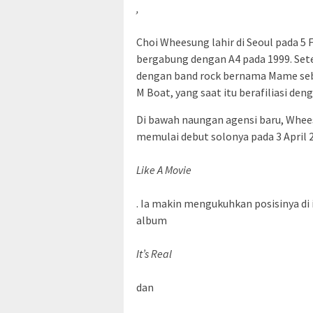
,
Choi Wheesung lahir di Seoul pada 5 F
bergabung dengan A4 pada 1999. Sete
dengan band rock bernama Mame seb
M Boat, yang saat itu berafiliasi de
Di bawah naungan agensi baru, Whees
memulai debut solonya pada 3 April 
Like A Movie
. Ia makin mengukuhkan posisinya di
album
It’s Real
dan