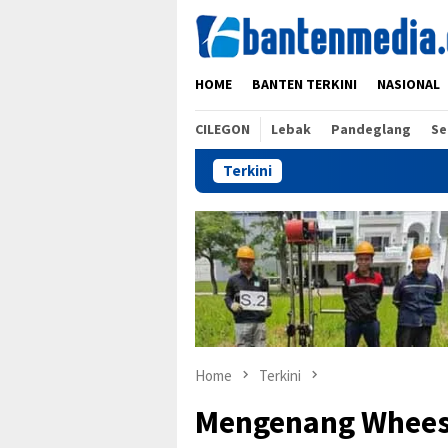
Skip
to
content
HOME
BANTEN TERKINI
NASIONAL
CILEGON
Lebak
Pandeglang
Se
Terkini
Home
Terkini
Mengenang Wheesu