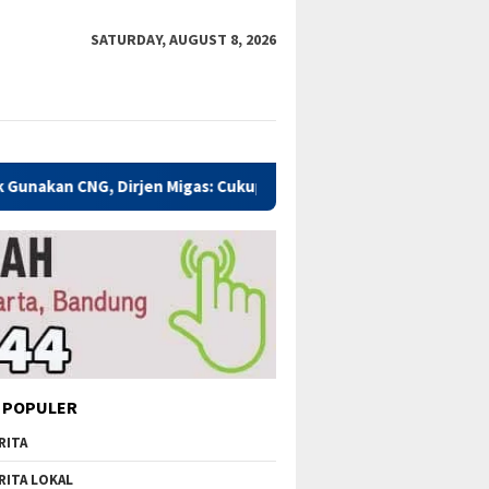
SATURDAY, AUGUST 8, 2026
 Dirjen Migas: Cukup Plug and Play
Kualitas Pendidikan 
 POPULER
RITA
RITA LOKAL