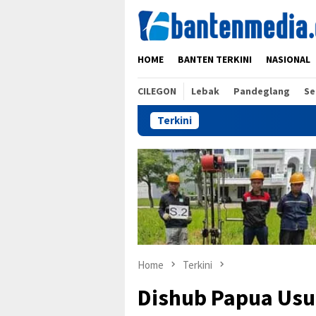
Skip
to
content
HOME
BANTEN TERKINI
NASIONAL
CILEGON
Lebak
Pandeglang
Se
Terkini
Home
Terkini
Dishub Papua Usu