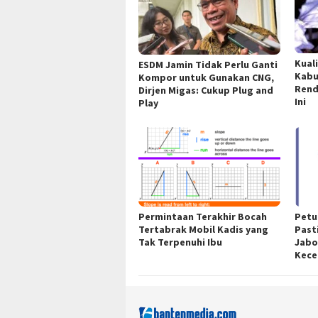
Kual
ESDM Jamin Tidak Perlu Ganti
Kabu
Kompor untuk Gunakan CNG,
Rend
Dirjen Migas: Cukup Plug and
Ini
Play
Permintaan Terakhir Bocah
Petu
Tertabrak Mobil Kadis yang
Past
Tak Terpenuhi Ibu
Jabo
Kece