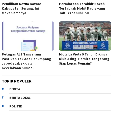
Pemilihan Ketua Baznas
Permintaan Terakhir Bocah
Kabupaten Serang, Ini
Tertabrak Mobil Kadis yang
Mekanismenya
Tak Terpenuhi Ibu
Petugas ALS Tangerang
Idola La Viola 9 Tahun Dikincani
Pastikan Tak Ada Penumpang
Klub Asing, Persita Tangerang
Jabodetabek dalam
Siap Lepas Pemain?
Kecelakaan Sumsel
TOPIK POPULER
BERITA
BERITA LOKAL
POLITIK