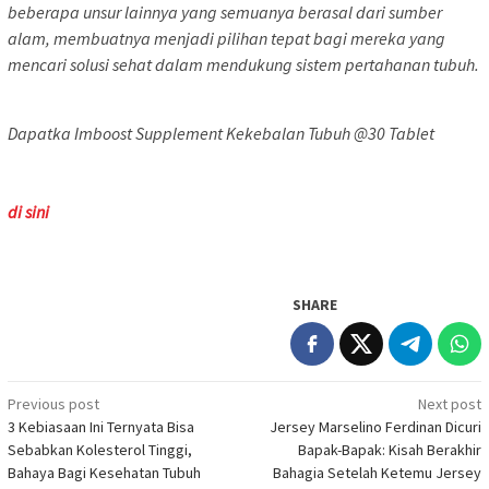
beberapa unsur lainnya yang semuanya berasal dari sumber
alam, membuatnya menjadi pilihan tepat bagi mereka yang
mencari solusi sehat dalam mendukung sistem pertahanan tubuh.
Dapatka Imboost Supplement Kekebalan Tubuh @30 Tablet
di sini
SHARE
Post
Previous post
Next post
3 Kebiasaan Ini Ternyata Bisa
Jersey Marselino Ferdinan Dicuri
navigation
Sebabkan Kolesterol Tinggi,
Bapak-Bapak: Kisah Berakhir
Bahaya Bagi Kesehatan Tubuh
Bahagia Setelah Ketemu Jersey