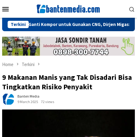
Skip
Mobile
to
Menu
content
rlu Ganti Kompor untuk Gunakan CNG, Dirjen Migas: Cukup Plug a
Terkini
Home
Terkini
9 Makanan Manis yang Tak Disadari Bisa
Tingkatkan Risiko Penyakit
Banten Media
9 March 2025
72 views