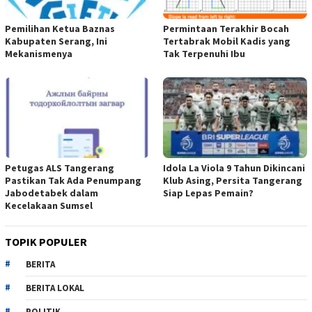
Pemilihan Ketua Baznas
Permintaan Terakhir Bocah
Kabupaten Serang, Ini
Tertabrak Mobil Kadis yang
Mekanismenya
Tak Terpenuhi Ibu
Petugas ALS Tangerang
Idola La Viola 9 Tahun Dikincani
Pastikan Tak Ada Penumpang
Klub Asing, Persita Tangerang
Jabodetabek dalam
Siap Lepas Pemain?
Kecelakaan Sumsel
TOPIK POPULER
BERITA
BERITA LOKAL
POLITIK