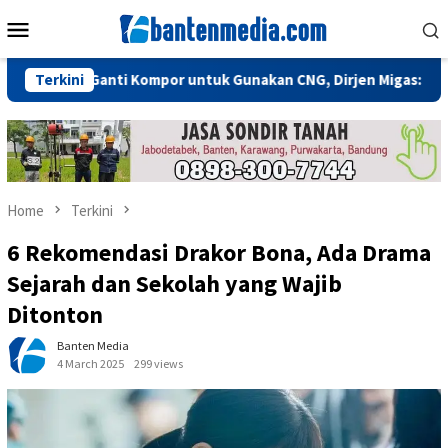
Skip
Mobile
to
Menu
content
erlu Ganti Kompor untuk Gunakan CNG, Dirjen Migas: Cukup Plug 
Terkini
Home
Terkini
6 Rekomendasi Drakor Bona, Ada Drama
Sejarah dan Sekolah yang Wajib
Ditonton
Banten Media
4 March 2025
299 views