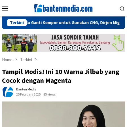
Skip
Mobile
to
Menu
content
k Perlu Ganti Kompor untuk Gunakan CNG, Dirjen Migas: Cukup P
Terkini
Home
Terkini
Tampil Modis! Ini 10 Warna Jilbab yang
Cocok dengan Magenta
Banten Media
25 February 2025
85 views