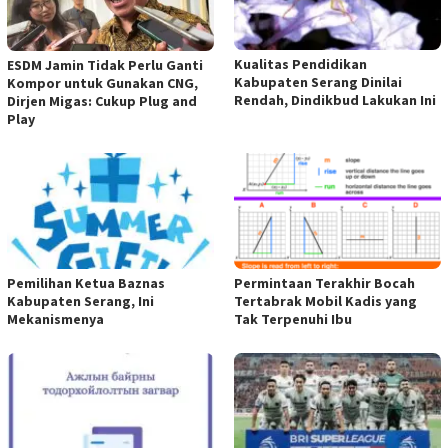
Kualitas Pendidikan
ESDM Jamin Tidak Perlu Ganti
Kabupaten Serang Dinilai
Kompor untuk Gunakan CNG,
Rendah, Dindikbud Lakukan Ini
Dirjen Migas: Cukup Plug and
Play
Pemilihan Ketua Baznas
Permintaan Terakhir Bocah
Kabupaten Serang, Ini
Tertabrak Mobil Kadis yang
Mekanismenya
Tak Terpenuhi Ibu