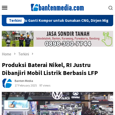
Skip
Mobile
to
Menu
content
ak Perlu Ganti Kompor untuk Gunakan CNG, Dirjen Migas: Cukup P
Terkini
Home
Terkini
Produksi Baterai Nikel, RI Justru
Dibanjiri Mobil Listrik Berbasis LFP
Banten Media
17 February 2025
97 views