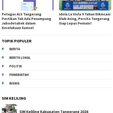
Petugas ALS Tangerang
Idola La Viola 9 Tahun Dikincani
Pastikan Tak Ada Penumpang
Klub Asing, Persita Tangerang
Jabodetabek dalam
Siap Lepas Pemain?
Kecelakaan Sumsel
TOPIK POPULER
BERITA
BERITA LOKAL
POLITIK
PEMERINTAH
BISNIS
SIM KELILING
SIM Keliling Kabupaten Tangerang 2026