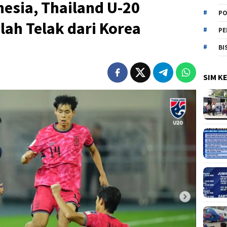
esia, Thailand U-20
PO
lah Telak dari Korea
PE
BI
SIM K