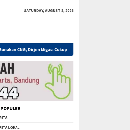
SATURDAY, AUGUST 8, 2026
n Migas: Cukup Plug and Play
Kualitas Pendidikan Kabupa
 POPULER
RITA
RITA LOKAL