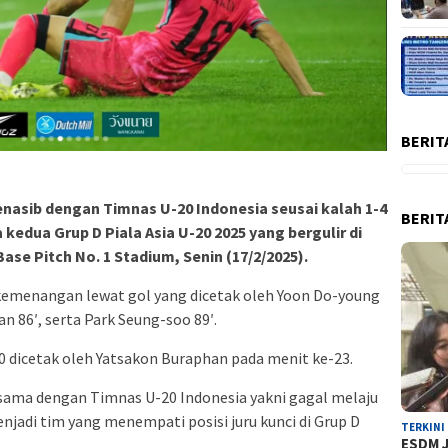
BERIT
nasib dengan Timnas U-20 Indonesia seusai kalah 1-4
BERIT
 kedua Grup D Piala Asia U-20 2025 yang bergulir di
ase Pitch No. 1 Stadium, Senin (17/2/2025).
 kemenangan lewat gol yang dicetak oleh Yoon Do-young
n 86′, serta Park Seung-soo 89′.
 dicetak oleh Yatsakon Buraphan pada menit ke-23.
n sama dengan Timnas U-20 Indonesia yakni gagal melaju
njadi tim yang menempati posisi juru kunci di Grup D
TERKINI
ESDM J