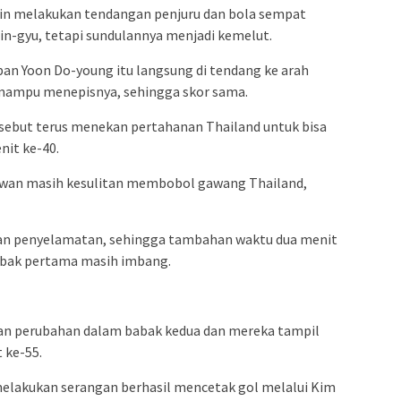
Shin melakukan tendangan penjuru dan bola sempat
in-gyu, tetapi sundulannya menjadi kemelut.
epan Yoon Do-young itu langsung di tendang ke arah
 mampu menepisnya, sehingga skor sama.
rsebut terus menekan pertahanan Thailand untuk bisa
it ke-40.
awan masih kesulitan membobol gawang Thailand,
kan penyelamatan, sehingga tambahan waktu dua menit
babak pertama masih imbang.
an perubahan dalam babak kedua dan mereka tampil
 ke-55.
melakukan serangan berhasil mencetak gol melalui Kim