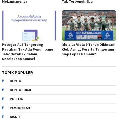
Mekanismenya
Tak Terpenuhi Ibu
Petugas ALS Tangerang
Idola La Viola 9 Tahun Dikincani
Pastikan Tak Ada Penumpang
Klub Asing, Persita Tangerang
Jabodetabek dalam
Siap Lepas Pemain?
Kecelakaan Sumsel
TOPIK POPULER
BERITA
BERITA LOKAL
POLITIK
PEMERINTAH
BISNIS