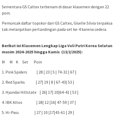
Sementara GS Caltex terbenam di dasar klasemen dengan 22
poin.
Pemuncak daftar topskor dari GS Caltex, Giselle Silvia terpaksa
tak melanjutkan pertandingan pada set ke-4 karena cedera.
Berikut ini Klasemen Lengkap Liga Voli Putri Korea Selatan
musim 2024-2025 hingga Kamis (13/2/2025):
M M K Set Poin
1. Pink Spiders | 28 | 23 | 5 | 74-32 | 67 |
2. Red Sparks | 27| 19 | 8 | 67-43| 53 |
3. Hyundai Hillstate | 26| 17| 10|64-41 | 53 |
4. IBK Altos | 28| 12 |16| 47-59 | 37 |
5. Hi-Pass | 27 | 10 |17|43-61 | 29 |