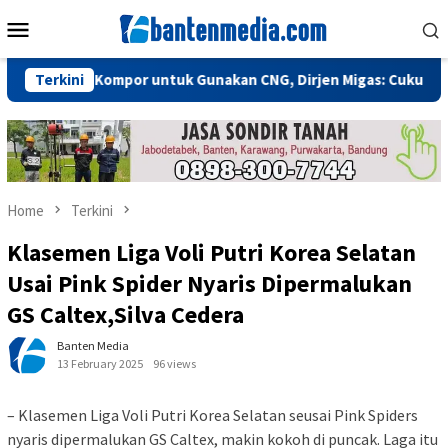
Skip
Mobile
to
Menu
content
anti Kompor untuk Gunakan CNG, Dirjen Migas: Cukup Plug and Pl
Terkini
Home
Terkini
Klasemen Liga Voli Putri Korea Selatan
Usai Pink Spider Nyaris Dipermalukan
GS Caltex,Silva Cedera
Banten Media
13 February 2025
96 views
– Klasemen Liga Voli Putri Korea Selatan seusai Pink Spiders
nyaris dipermalukan GS Caltex, makin kokoh di puncak. Laga itu