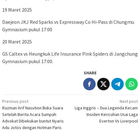
19 Maret 2025
Daejeon JKJ Red Sparks vs Expressway Co Hi-Pass di Chungmu
Gymnasium pukul 17:00
20 Maret 2025
GS Caltex vs Heungkuk Life Insurance Pink Spiders di Jangchung
Gymnasium pukul 17:00.
SHARE
Post
Previous post
Next post
Razman Arif Nasution Buka Suara
Liga Inggris – Dua Legenda Kecam
navigation
Setelah Berita Acara Sumpah
Insiden Kericuhan Usai Laga
Advokat Dibekukan buntut Nyaris
Everton Vs Liverpool
Adu Jotos dengan Hotman Paris