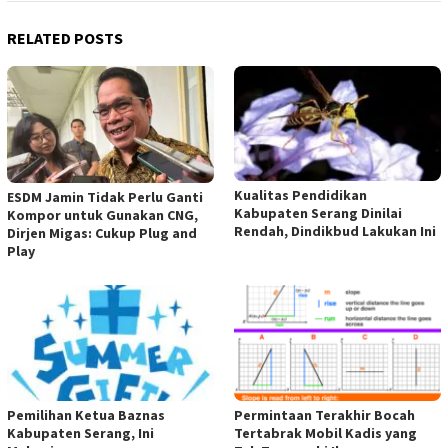
RELATED POSTS
Kualitas Pendidikan
ESDM Jamin Tidak Perlu Ganti
Kabupaten Serang Dinilai
Kompor untuk Gunakan CNG,
Rendah, Dindikbud Lakukan Ini
Dirjen Migas: Cukup Plug and
Play
Pemilihan Ketua Baznas
Permintaan Terakhir Bocah
Kabupaten Serang, Ini
Tertabrak Mobil Kadis yang