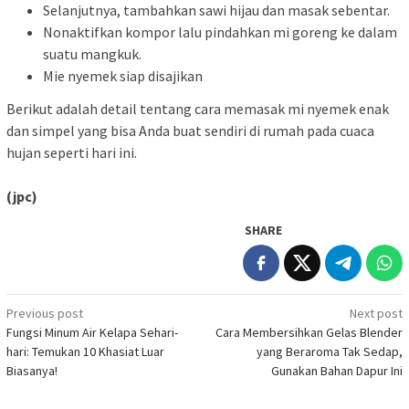
Selanjutnya, tambahkan sawi hijau dan masak sebentar.
Nonaktifkan kompor lalu pindahkan mi goreng ke dalam
suatu mangkuk.
Mie nyemek siap disajikan
Berikut adalah detail tentang cara memasak mi nyemek enak
dan simpel yang bisa Anda buat sendiri di rumah pada cuaca
hujan seperti hari ini.
(jpc)
SHARE
Post
Previous post
Next post
Fungsi Minum Air Kelapa Sehari-
Cara Membersihkan Gelas Blender
navigation
hari: Temukan 10 Khasiat Luar
yang Beraroma Tak Sedap,
Biasanya!
Gunakan Bahan Dapur Ini