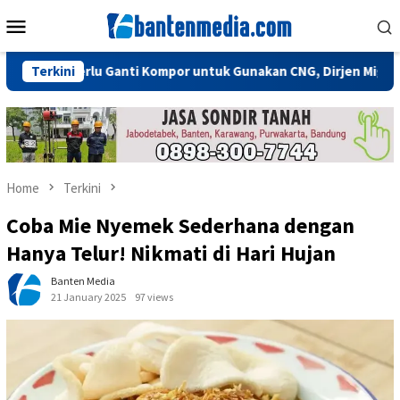
Skip
Mobile
to
Menu
content
dak Perlu Ganti Kompor untuk Gunakan CNG, Dirjen Migas: Cukup 
Terkini
Home
Terkini
Coba Mie Nyemek Sederhana dengan
Hanya Telur! Nikmati di Hari Hujan
Banten Media
21 January 2025
97 views