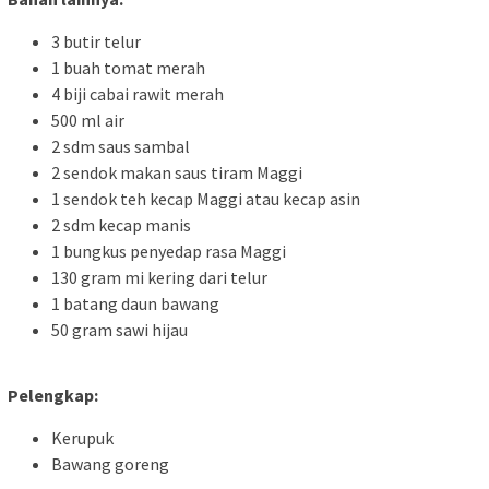
3 butir telur
1 buah tomat merah
4 biji cabai rawit merah
500 ml air
2 sdm saus sambal
2 sendok makan saus tiram Maggi
1 sendok teh kecap Maggi atau kecap asin
2 sdm kecap manis
1 bungkus penyedap rasa Maggi
130 gram mi kering dari telur
1 batang daun bawang
50 gram sawi hijau
Pelengkap:
Kerupuk
Bawang goreng