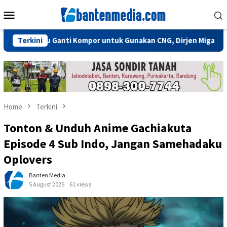
Skip
Mobile
to
Menu
content
 Perlu Ganti Kompor untuk Gunakan CNG, Dirjen Migas: Cukup Pl
Terkini
Home
Terkini
Tonton & Unduh Anime Gachiakuta
Episode 4 Sub Indo, Jangan Samehadaku
Oplovers
Banten Media
5 August 2025
61 views