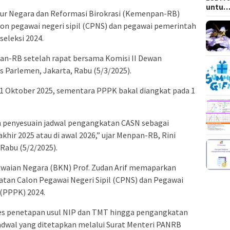
untu
r Negara dan Reformasi Birokrasi (Kemenpan-RB)
n pegawai negeri sipil (CPNS) dan pegawai pemerintah
seleksi 2024.
an-RB setelah rapat bersama Komisi II Dewan
 Parlemen, Jakarta, Rabu (5/3/2025).
1 Oktober 2025, sementara PPPK bakal diangkat pada 1
 penyesuain jadwal pengangkatan CASN sebagai
hir 2025 atau di awal 2026,” ujar Menpan-RB, Rini
Rabu (5/2/2025).
awaian Negara (BKN) Prof. Zudan Arif memaparkan
katan Calon Pegawai Negeri Sipil (CPNS) dan Pegawai
 (PPPK) 2024.
es penetapan usul NIP dan TMT hingga pengangkatan
adwal yang ditetapkan melalui Surat Menteri PANRB