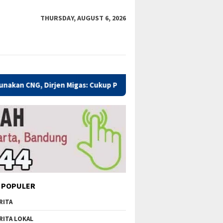
THURSDAY, AUGUST 6, 2026
 Migas: Cukup Plug and Play
Kualitas Pendidikan Kabupat
 POPULER
RITA
RITA LOKAL