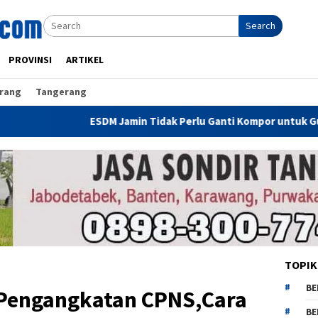
Search
PROVINSI
ARTIKEL
rang
Tangerang
ESDM Jamin Tidak Perlu Ganti Kompor untuk Gunakan CNG, Dirjen
TOPIK
BE
 Pengangkatan CPNS,Cara
BE