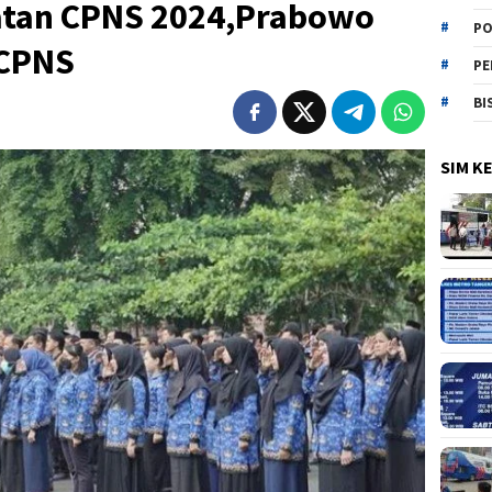
atan CPNS 2024,Prabowo
PO
 CPNS
PE
BI
SIM K