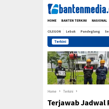
Skip
to
content
HOME
BANTEN TERKINI
NASIONAL
CILEGON
Lebak
Pandeglang
Se
Terkini
Home
Terkini
Terjawab Jadwal