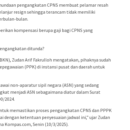
enundaan pengangkatan CPNS membuat pelamar resah
elanjur resign sehingga terancam tidak memiliki
erbulan-bulan.
erikan kompensasi berupa gaji bagi CPNS yang
 pengangkatan ditunda?
KN), Zudan Arif Fakrulloh mengatakan, pihaknya sudah
egawaian (PPK) di instansi pusat dan daerah untuk
gawai non-aparatur sipil negara (ASN) yang sedang
ngkat menjadi ASN sebagaimana diatur dalam Surat
0/2024.
untuk memastikan proses pengangkatan CPNS dan PPPK
i dengan ketentuan penyesuaian jadwal ini,” ujar Zudan
ma Kompas.com, Senin (10/3/2025).