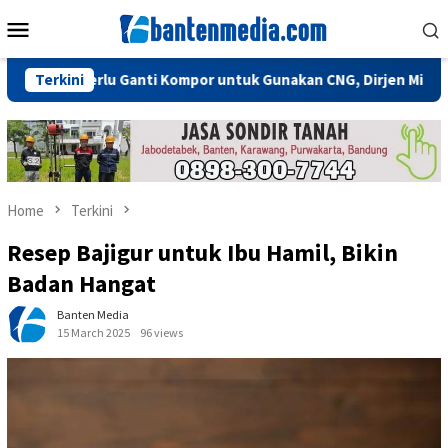
Skip
Mobile
to
Menu
content
Tidak Perlu Ganti Kompor untuk Gunakan CNG, Dirjen Migas: Cuku
Terkini
Home
Terkini
Resep Bajigur untuk Ibu Hamil, Bikin
Badan Hangat
Banten Media
15 March 2025
96 views