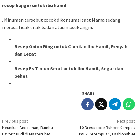
resep bajigur untuk ibu hamil
. Minuman tersebut cocok dikonsumsi saat Mama sedang
merasa tidak enak badan atau masuk angin.
Resep Onion Ring untuk Camilan Ibu Hamil, Renyah
dan Lezat
Resep Es Timun Serut untuk Ibu Hamil, Segar dan
Sehat
SHARE
Post
Previous post
Next post
Keunikan Andaliman, Bumbu
10 Dresscode Bukber Kompak
navigation
Favorit Rudi di MasterChef
untuk Perempuan, Fashionable!