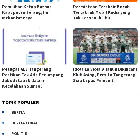
Pemilihan Ketua Baznas
Permintaan Terakhir Bocah
Kabupaten Serang, Ini
Tertabrak Mobil Kadis yang
Mekanismenya
Tak Terpenuhi Ibu
Petugas ALS Tangerang
Idola La Viola 9 Tahun Dikincani
Pastikan Tak Ada Penumpang
Klub Asing, Persita Tangerang
Jabodetabek dalam
Siap Lepas Pemain?
Kecelakaan Sumsel
TOPIK POPULER
BERITA
BERITA LOKAL
POLITIK