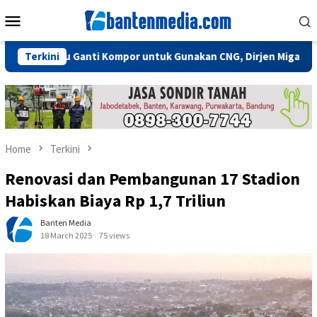
Skip
Mobile
to
Menu
content
ak Perlu Ganti Kompor untuk Gunakan CNG, Dirjen Migas: Cukup P
Terkini
Home
Terkini
Renovasi dan Pembangunan 17 Stadion
Habiskan Biaya Rp 1,7 Triliun
Banten Media
18 March 2025
75 views