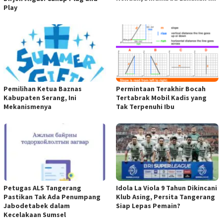
Play
Pemilihan Ketua Baznas
Permintaan Terakhir Bocah
Kabupaten Serang, Ini
Tertabrak Mobil Kadis yang
Mekanismenya
Tak Terpenuhi Ibu
Petugas ALS Tangerang
Idola La Viola 9 Tahun Dikincani
Pastikan Tak Ada Penumpang
Klub Asing, Persita Tangerang
Jabodetabek dalam
Siap Lepas Pemain?
Kecelakaan Sumsel