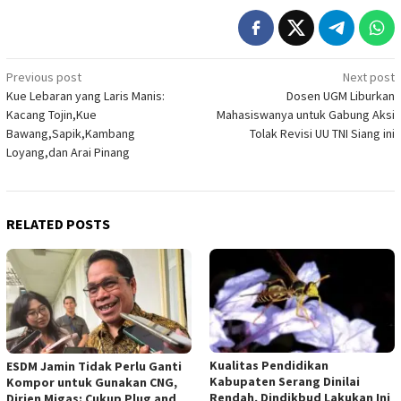
Post
Previous post
Next post
Kue Lebaran yang Laris Manis:
Dosen UGM Liburkan
navigation
Kacang Tojin,Kue
Mahasiswanya untuk Gabung Aksi
Bawang,Sapik,Kambang
Tolak Revisi UU TNI Siang ini
Loyang,dan Arai Pinang
RELATED POSTS
Kualitas Pendidikan
ESDM Jamin Tidak Perlu Ganti
Kabupaten Serang Dinilai
Kompor untuk Gunakan CNG,
Rendah, Dindikbud Lakukan Ini
Dirjen Migas: Cukup Plug and