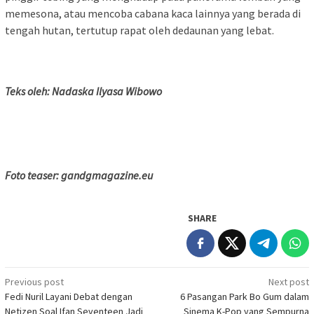
memesona, atau mencoba cabana kaca lainnya yang berada di
tengah hutan, tertutup rapat oleh dedaunan yang lebat.
Teks oleh: Nadaska Ilyasa Wibowo
Foto teaser: gandgmagazine.eu
SHARE
Post
Previous post
Next post
Fedi Nuril Layani Debat dengan
6 Pasangan Park Bo Gum dalam
navigation
Netizen Soal Ifan Seventeen Jadi
Sinema K-Pop yang Sempurna