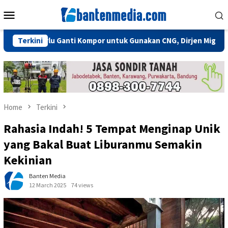
Skip
Mobile
to
Menu
content
 Perlu Ganti Kompor untuk Gunakan CNG, Dirjen Migas: Cukup Plu
Terkini
Home
Terkini
Rahasia Indah! 5 Tempat Menginap Unik
yang Bakal Buat Liburanmu Semakin
Kekinian
Banten Media
12 March 2025
74 views