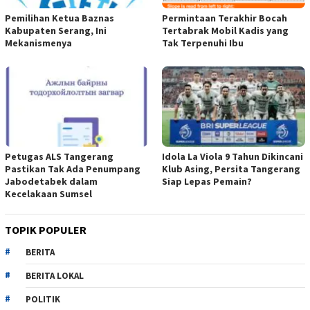
Pemilihan Ketua Baznas
Permintaan Terakhir Bocah
Kabupaten Serang, Ini
Tertabrak Mobil Kadis yang
Mekanismenya
Tak Terpenuhi Ibu
Petugas ALS Tangerang
Idola La Viola 9 Tahun Dikincani
Pastikan Tak Ada Penumpang
Klub Asing, Persita Tangerang
Jabodetabek dalam
Siap Lepas Pemain?
Kecelakaan Sumsel
TOPIK POPULER
BERITA
BERITA LOKAL
POLITIK