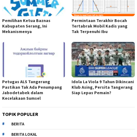
Pemilihan Ketua Baznas
Permintaan Terakhir Bocah
Kabupaten Serang, Ini
Tertabrak Mobil Kadis yang
Mekanismenya
Tak Terpenuhi Ibu
Petugas ALS Tangerang
Idola La Viola 9 Tahun Dikincani
Pastikan Tak Ada Penumpang
Klub Asing, Persita Tangerang
Jabodetabek dalam
Siap Lepas Pemain?
Kecelakaan Sumsel
TOPIK POPULER
BERITA
BERITA LOKAL