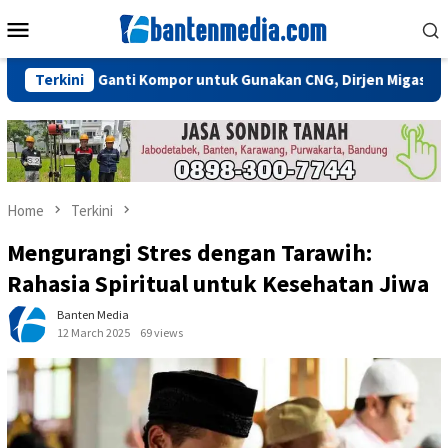
Skip
Mobile
to
Menu
content
Perlu Ganti Kompor untuk Gunakan CNG, Dirjen Migas: Cukup Plug
Terkini
Home
Terkini
Mengurangi Stres dengan Tarawih:
Rahasia Spiritual untuk Kesehatan Jiwa
Banten Media
12 March 2025
69 views