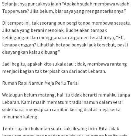
Selanjutnya puncaknya ialah “Apakah sudah membawa wadah
Tupperware? Jika belum, biar saya yang mengantarkannya.”
Di tempat ini, tak seorang pun pergi tanpa membawa sesuatu.
Jika ada yang berani menolak, Budhe akan tampak
kebingungan dan menggunakan argumen terakhirnya, “Eh,
kenapa enggan? Lihatlah betapa banyak lauk tersebut, pasti
disayangkan kalau dibuang.”
Jadi begitu, apakah kita sukai atau tidak, membawa rantang
menjadi bagian tak terpisahkan dari adat Lebaran.
Rumah Rapi Namun Meja Perlu Terisi
Walaupun belum matang, hal itu tidak berarti rumahku tanpa
Lebaran. Kami masih mematuhi tradisi namun dalam versi
sederhana: menyiapkan camilan kering di atas meja serta
minuman kaleng.
Tentu saja ini bukanlah suatu taktik yang licin. Kita tidak
langsung menukar opor dengan biskuit kalengan begitu saja.