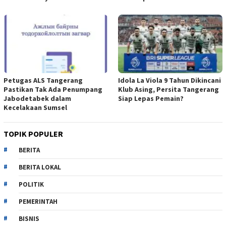
Petugas ALS Tangerang
Idola La Viola 9 Tahun Dikincani
Pastikan Tak Ada Penumpang
Klub Asing, Persita Tangerang
Jabodetabek dalam
Siap Lepas Pemain?
Kecelakaan Sumsel
TOPIK POPULER
BERITA
BERITA LOKAL
POLITIK
PEMERINTAH
BISNIS