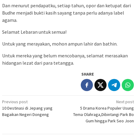
Dan menurut pendapatku, setiap tahun, opor dan ketupat dari
Budhe menjadi bukti kasih sayang tanpa perlu adanya label
agama.
Selamat Lebaran untuk semua!
Untuk yang merayakan, mohon ampun lahir dan bathin.
Untuk mereka yang belum mencobanya, selamat merasakan
hidangan lezat dari para tetangga.
SHARE
Post
Previous post
Next post
10 Destinasi di Jepang yang
5 Drama Korea Populer Usung
navigation
Bagaikan Negeri Dongeng
Tema Olahraga,Dibintangi Park Bo
Gum hingga Park Seo Joon