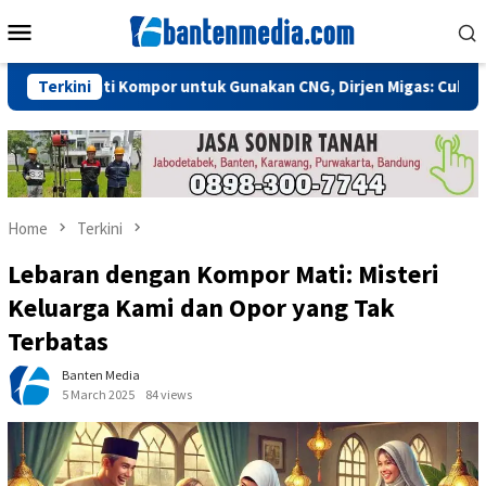
Skip
Mobile
to
Menu
content
 Ganti Kompor untuk Gunakan CNG, Dirjen Migas: Cukup Plug and 
Terkini
Home
Terkini
Lebaran dengan Kompor Mati: Misteri
Keluarga Kami dan Opor yang Tak
Terbatas
Banten Media
5 March 2025
84 views