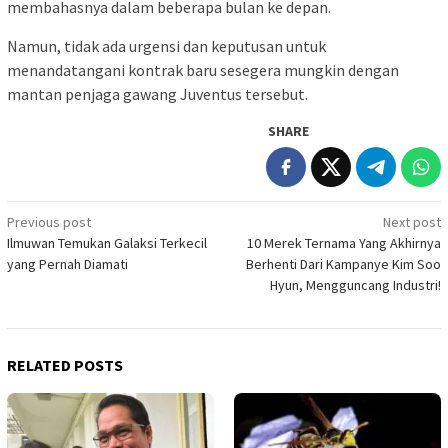
membahasnya dalam beberapa bulan ke depan.
Namun, tidak ada urgensi dan keputusan untuk
menandatangani kontrak baru sesegera mungkin dengan
mantan penjaga gawang Juventus tersebut.
SHARE
Post
Previous post
Next post
Ilmuwan Temukan Galaksi Terkecil
10 Merek Ternama Yang Akhirnya
navigation
yang Pernah Diamati
Berhenti Dari Kampanye Kim Soo
Hyun, Mengguncang Industri!
RELATED POSTS