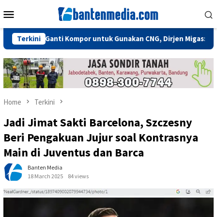
Skip
Mobile
to
Menu
content
Perlu Ganti Kompor untuk Gunakan CNG, Dirjen Migas: Cukup Plug
Terkini
Home
Terkini
Jadi Jimat Sakti Barcelona, Szczesny
Beri Pengakuan Jujur soal Kontrasnya
Main di Juventus dan Barca
Banten Media
18 March 2025
84 views