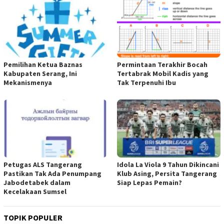
Pemilihan Ketua Baznas
Permintaan Terakhir Bocah
Kabupaten Serang, Ini
Tertabrak Mobil Kadis yang
Mekanismenya
Tak Terpenuhi Ibu
Petugas ALS Tangerang
Idola La Viola 9 Tahun Dikincani
Pastikan Tak Ada Penumpang
Klub Asing, Persita Tangerang
Jabodetabek dalam
Siap Lepas Pemain?
Kecelakaan Sumsel
TOPIK POPULER