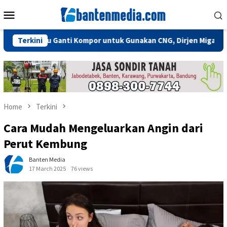
Skip
Mobile
to
Menu
content
 Perlu Ganti Kompor untuk Gunakan CNG, Dirjen Migas: Cukup Pl
Terkini
Home
Terkini
Cara Mudah Mengeluarkan Angin dari
Perut Kembung
Banten Media
17 March 2025
76 views