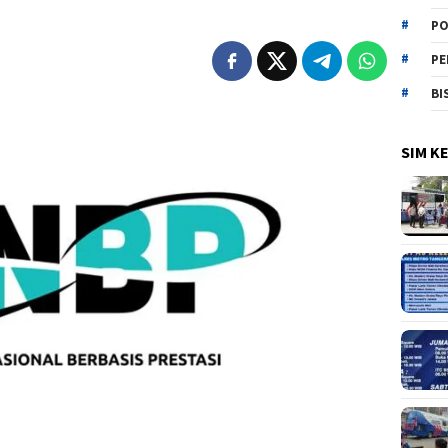
PO
PE
BI
SIM K