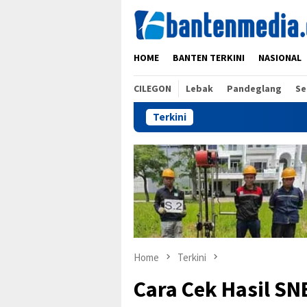
Skip
to
content
HOME
BANTEN TERKINI
NASIONAL
CILEGON
Lebak
Pandeglang
Se
Terkini
Home
Terkini
Cara Cek Hasil SN