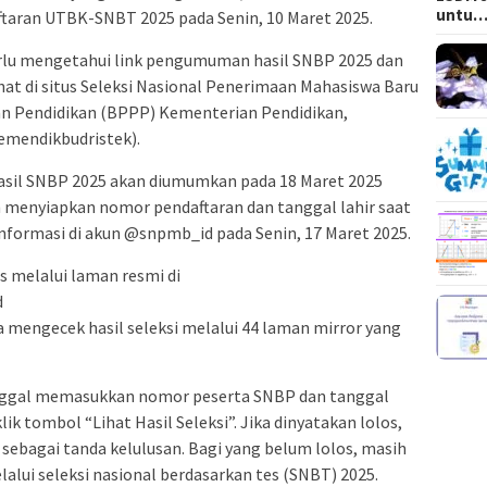
untu
ftaran UTBK-SNBT 2025 pada Senin, 10 Maret 2025.
erlu mengetahui link pengumuman hasil SNBP 2025 dan
at di situs Seleksi Nasional Penerimaan Mahasiswa Baru
an Pendidikan (BPPP) Kementerian Pendidikan,
emendikbudristek).
hasil SNBP 2025 akan diumumkan pada 18 Maret 2025
h menyiapkan nomor pendaftaran dan tanggal lahir saat
nformasi di akun @snpmb_id pada Senin, 17 Maret 2025.
s melalui laman resmi di
d
sa mengecek hasil seleksi melalui 44 laman mirror yang
inggal memasukkan nomor peserta SNBP dan tanggal
lik tombol “Lihat Hasil Seleksi”. Jika dinyatakan lolos,
sebagai tanda kelulusan. Bagi yang belum lolos, masih
lui seleksi nasional berdasarkan tes (SNBT) 2025.