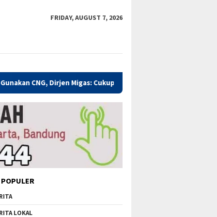
FRIDAY, AUGUST 7, 2026
irjen Migas: Cukup Plug and Play
Kualitas Pendidikan Ka
 POPULER
RITA
RITA LOKAL