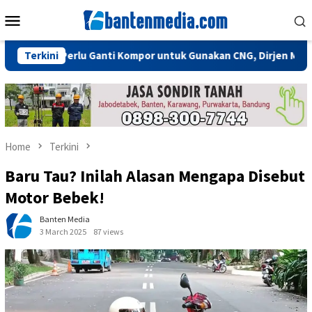
Skip
Mobile
to
Menu
content
idak Perlu Ganti Kompor untuk Gunakan CNG, Dirjen Migas: Cuku
Terkini
Home
Terkini
Baru Tau? Inilah Alasan Mengapa Disebut
Motor Bebek!
Banten Media
3 March 2025
87 views