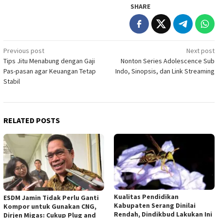
SHARE
Post
Previous post
Next post
Tips Jitu Menabung dengan Gaji
Nonton Series Adolescence Sub
navigation
Pas-pasan agar Keuangan Tetap
Indo, Sinopsis, dan Link Streaming
Stabil
RELATED POSTS
Kualitas Pendidikan
ESDM Jamin Tidak Perlu Ganti
Kabupaten Serang Dinilai
Kompor untuk Gunakan CNG,
Rendah, Dindikbud Lakukan Ini
Dirjen Migas: Cukup Plug and