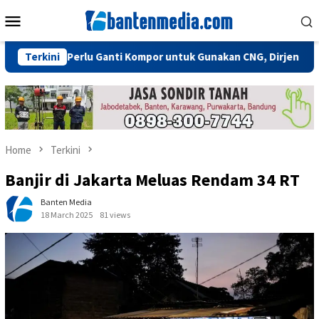
Skip
Mobile
to
Menu
content
 Tidak Perlu Ganti Kompor untuk Gunakan CNG, Dirjen Migas: Cuk
Terkini
Home
Terkini
Banjir di Jakarta Meluas Rendam 34 RT
Banten Media
18 March 2025
81 views