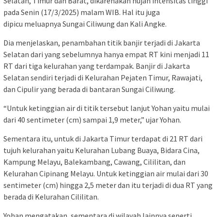
Selatan, Timur dan Barat, dikarenakan hujan intensitas tinggi
pada Senin (17/3/2025) malam WIB. Hal itu juga
dipicu meluapnya Sungai Ciliwung dan Kali Angke.
Dia menjelaskan, penambahan titik banjir terjadi di Jakarta
Selatan dari yang sebelumnya hanya empat RT kini menjadi 11
RT dari tiga kelurahan yang terdampak. Banjir di Jakarta
Selatan sendiri terjadi di Kelurahan Pejaten Timur, Rawajati,
dan Cipulir yang berada di bantaran Sungai Ciliwung.
“Untuk ketinggian air di titik tersebut lanjut Yohan yaitu mulai
dari 40 sentimeter (cm) sampai 1,9 meter,” ujar Yohan.
Sementara itu, untuk di Jakarta Timur terdapat di 21 RT dari
tujuh kelurahan yaitu Kelurahan Lubang Buaya, Bidara Cina,
Kampung Melayu, Balekambang, Cawang, Cililitan, dan
Kelurahan Cipinang Melayu. Untuk ketinggian air mulai dari 30
sentimeter (cm) hingga 2,5 meter dan itu terjadi di dua RT yang
berada di Kelurahan Cililitan.
Yohan mengatakan, sementara di wilayah lainnya seperti