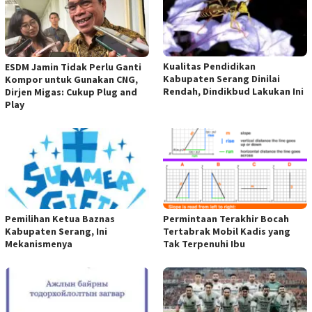
Kualitas Pendidikan
ESDM Jamin Tidak Perlu Ganti
Kabupaten Serang Dinilai
Kompor untuk Gunakan CNG,
Rendah, Dindikbud Lakukan Ini
Dirjen Migas: Cukup Plug and
Play
Pemilihan Ketua Baznas
Permintaan Terakhir Bocah
Kabupaten Serang, Ini
Tertabrak Mobil Kadis yang
Mekanismenya
Tak Terpenuhi Ibu