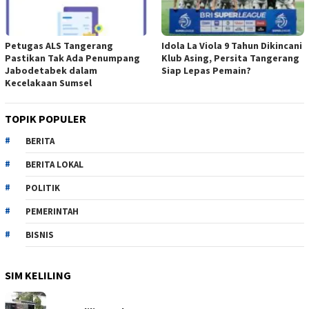
Petugas ALS Tangerang
Idola La Viola 9 Tahun Dikincani
Pastikan Tak Ada Penumpang
Klub Asing, Persita Tangerang
Jabodetabek dalam
Siap Lepas Pemain?
Kecelakaan Sumsel
TOPIK POPULER
BERITA
BERITA LOKAL
POLITIK
PEMERINTAH
BISNIS
SIM KELILING