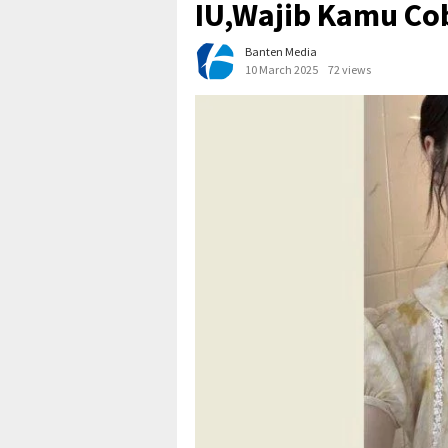
IU,Wajib Kamu Co
Banten Media
10 March 2025
72 views