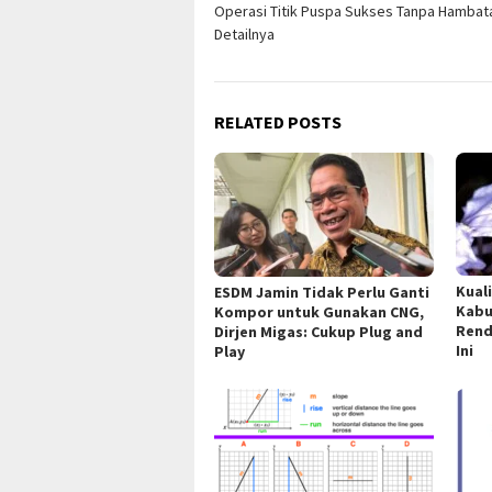
Operasi Titik Puspa Sukses Tanpa Hambatan
navigation
Detailnya
RELATED POSTS
Kual
ESDM Jamin Tidak Perlu Ganti
Kabu
Kompor untuk Gunakan CNG,
Rend
Dirjen Migas: Cukup Plug and
Ini
Play