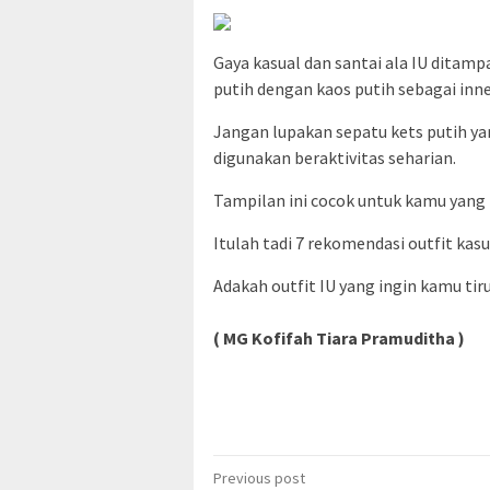
Gaya kasual dan santai ala IU dita
putih dengan kaos putih sebagai inn
Jangan lupakan sepatu kets putih 
digunakan beraktivitas seharian.
Tampilan ini cocok untuk kamu yang 
Itulah tadi 7 rekomendasi outfit kasu
Adakah outfit IU yang ingin kamu tir
( MG Kofifah Tiara Pramuditha )
Post
Previous post