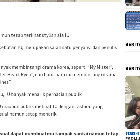
un tetap terlihat stylish ala IU.
BERIT
 sebutan IU, merupakan salah satu penyanyi dan penulis
banyak membintangi drama korea, seperti “My Mister”,
BERIT
arlet Heart Ryeo”, dan baru-baru ini membintangi drama
ines”.
, IU banyak menarik perhatian publik.
U maupun publik melihat IU dengan fashion yang
sual namun tetap menarik.
 kasual dapat membuatmu tampak santai namun tetap
TERKINI
ESDM J