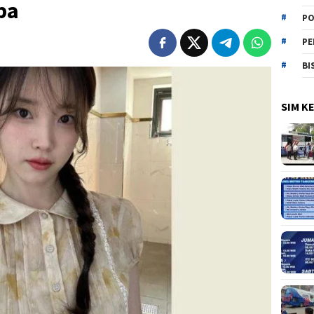
ba
PO
PE
BI
SIM K