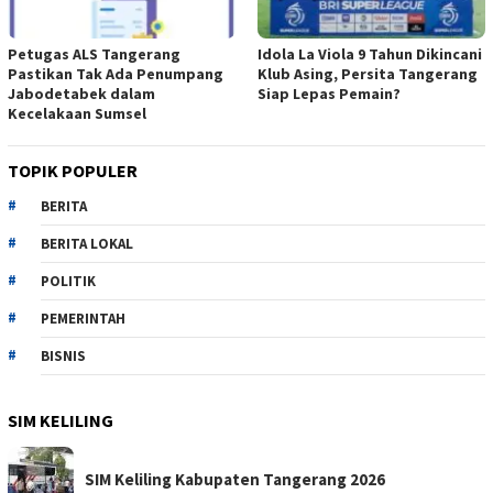
Petugas ALS Tangerang
Idola La Viola 9 Tahun Dikincani
Pastikan Tak Ada Penumpang
Klub Asing, Persita Tangerang
Jabodetabek dalam
Siap Lepas Pemain?
Kecelakaan Sumsel
TOPIK POPULER
BERITA
BERITA LOKAL
POLITIK
PEMERINTAH
BISNIS
SIM KELILING
SIM Keliling Kabupaten Tangerang 2026