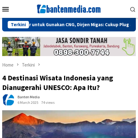
Skip
Mobile
to
Menu
content
ompor untuk Gunakan CNG, Dirjen Migas: Cukup Plug and Play
Terkini
Home
Terkini
4 Destinasi Wisata Indonesia yang
Dianugerahi UNESCO: Apa Itu?
Banten Media
6 March 2025
74 views