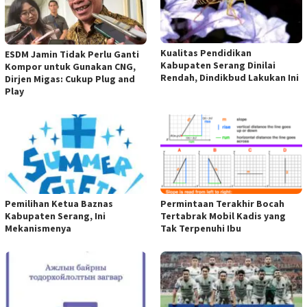
Kualitas Pendidikan
ESDM Jamin Tidak Perlu Ganti
Kabupaten Serang Dinilai
Kompor untuk Gunakan CNG,
Rendah, Dindikbud Lakukan Ini
Dirjen Migas: Cukup Plug and
Play
Pemilihan Ketua Baznas
Permintaan Terakhir Bocah
Kabupaten Serang, Ini
Tertabrak Mobil Kadis yang
Mekanismenya
Tak Terpenuhi Ibu