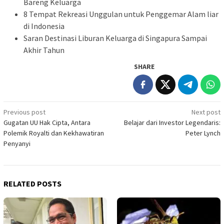
Bareng Keluarga
8 Tempat Rekreasi Unggulan untuk Penggemar Alam liar
di Indonesia
Saran Destinasi Liburan Keluarga di Singapura Sampai
Akhir Tahun
SHARE
Post
Previous post
Next post
Gugatan UU Hak Cipta, Antara
Belajar dari Investor Legendaris:
navigation
Polemik Royalti dan Kekhawatiran
Peter Lynch
Penyanyi
RELATED POSTS