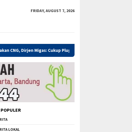
FRIDAY, AUGUST 7, 2026
Migas: Cukup Plug and Play
Kualitas Pendidikan Kabupate
 POPULER
RITA
RITA LOKAL