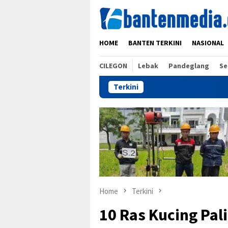
Skip
to
content
HOME
BANTEN TERKINI
NASIONAL
CILEGON
Lebak
Pandeglang
Se
Terkini
E
Home
Terkini
10 Ras Kucing Pal