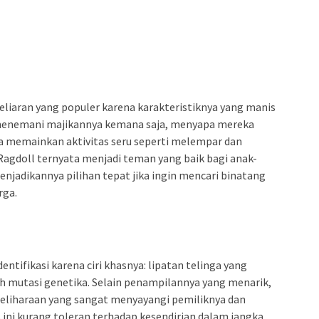
eliaran yang populer karena karakteristiknya yang manis
 menemani majikannya kemana saja, menyapa mereka
uka memainkan aktivitas seru seperti melempar dan
agdoll ternyata menjadi teman yang baik bagi anak-
enjadikannya pilihan tepat jika ingin mencari binatang
rga.
entifikasi karena ciri khasnya: lipatan telinga yang
 mutasi genetika. Selain penampilannya yang menarik,
peliharaan yang sangat menyayangi pemiliknya dan
 ini kurang toleran terhadap kesendirian dalam jangka