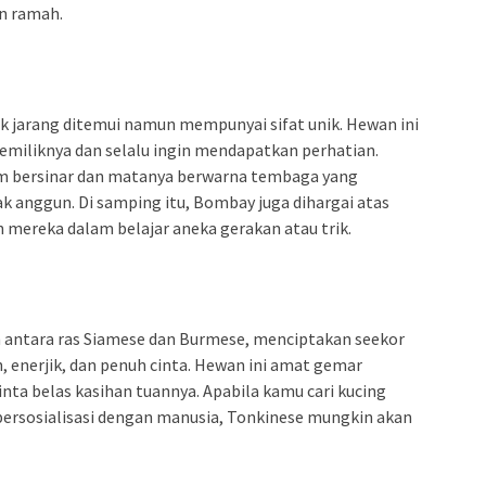
n ramah.
k jarang ditemui namun mempunyai sifat unik. Hewan ini
emiliknya dan selalu ingin mendapatkan perhatian.
m bersinar dan matanya berwarna tembaga yang
nggun. Di samping itu, Bombay juga dihargai atas
mereka dalam belajar aneka gerakan atau trik.
 antara ras Siamese dan Burmese, menciptakan seekor
, enerjik, dan penuh cinta. Hewan ini amat gemar
ta belas kasihan tuannya. Apabila kamu cari kucing
bersosialisasi dengan manusia, Tonkinese mungkin akan