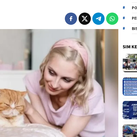
PO
PE
BI
SIM K