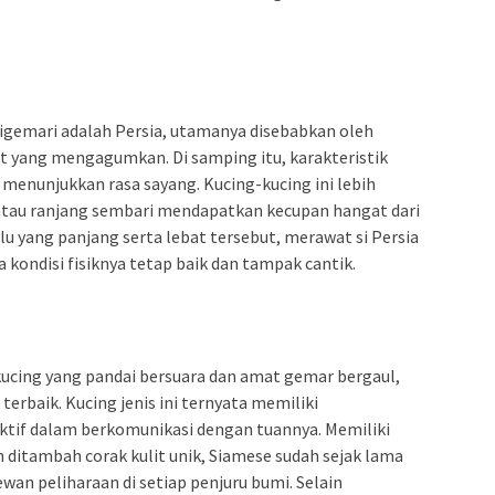
 digemari adalah Persia, utamanya disebabkan oleh
t yang mengagumkan. Di samping itu, karakteristik
menunjukkan rasa sayang. Kucing-kucing ini lebih
 atau ranjang sembari mendapatkan kecupan hangat dari
lu yang panjang serta lebat tersebut, merawat si Persia
a kondisi fisiknya tetap baik dan tampak cantik.
cing yang pandai bersuara dan amat gemar bergaul,
rbaik. Kucing jenis ini ternyata memiliki
ktif dalam berkomunikasi dengan tuannya. Memiliki
ditambah corak kulit unik, Siamese sudah sejak lama
wan peliharaan di setiap penjuru bumi. Selain