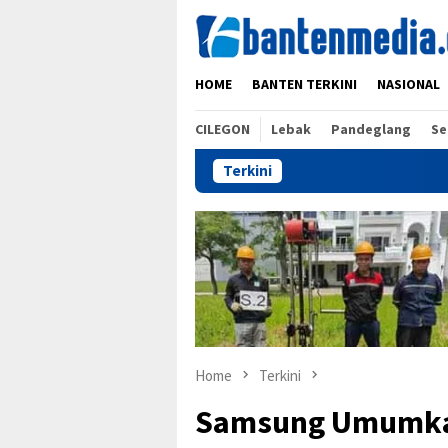
Skip
to
content
HOME
BANTEN TERKINI
NASIONAL
CILEGON
Lebak
Pandeglang
Se
Terkini
Home
Terkini
Samsung Umumkan