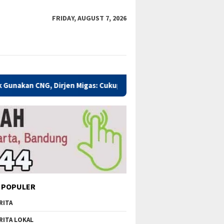
FRIDAY, AUGUST 7, 2026
CNG, Dirjen Migas: Cukup Plug and Play
Kualitas Pendidi
 POPULER
RITA
RITA LOKAL