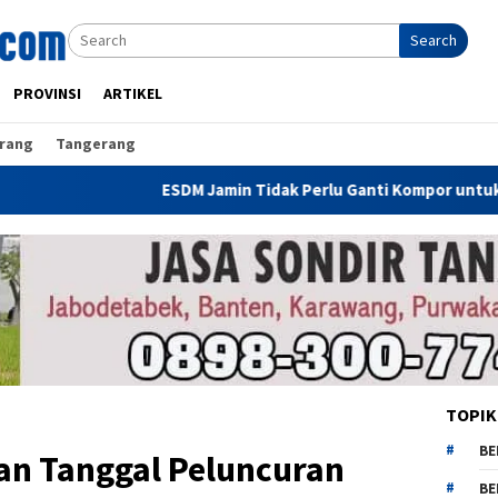
Search
PROVINSI
ARTIKEL
rang
Tangerang
ESDM Jamin Tidak Perlu Ganti Kompor untuk Gunakan 
TOPIK
BE
 Tanggal Peluncuran
BE