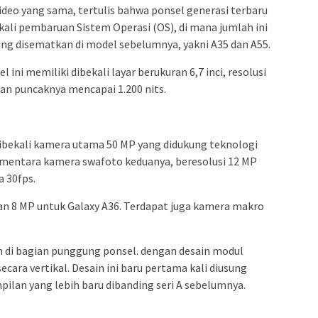
deo yang sama, tertulis bahwa ponsel generasi terbaru
ali pembaruan Sistem Operasi (OS), di mana jumlah ini
g disematkan di model sebelumnya, yakni A35 dan A55.
l ini memiliki dibekali layar berukuran 6,7 inci, resolusi
han puncaknya mencapai 1.200 nits.
dibekali kamera utama 50 MP yang didukung teknologi
Sementara kamera swafoto keduanya, beresolusi 12 MP
 30fps.
dan 8 MP untuk Galaxy A36. Terdapat juga kamera makro
 di bagian punggung ponsel. dengan desain modul
cara vertikal. Desain ini baru pertama kali diusung
lan yang lebih baru dibanding seri A sebelumnya.