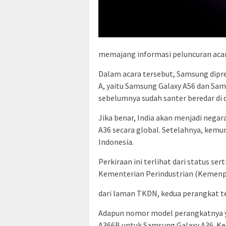
memajang informasi peluncuran acara
Dalam acara tersebut, Samsung dipr
A, yaitu Samsung Galaxy A56 dan Sa
sebelumnya sudah santer beredar di 
Jika benar, India akan menjadi neg
A36 secara global. Setelahnya, kemu
Indonesia.
Perkiraan ini terlihat dari status s
Kementerian Perindustrian (Kemenpr
dari laman TKDN, kedua perangkat te
Adapun nomor model perangkatnya y
A366B untuk Samsung Galaxy A36. Ke