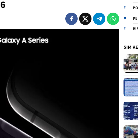
36
PO
PE
BI
SIM K