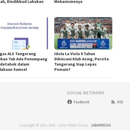
ah, Dindikbud Lakukan
Mekanismenya
gas ALS Tangerang
Idola La Viola 9 Tahun
ikan Tak Ada Penumpang
Dikincani Klub Asing, Persita
detabek dalam
Tangerang Siap Lepas
lakaan Sumsel
Pemain?
SOCIAL NETWORK
Facebook
RSS
Copyright © 2011-2026 - Jabar Media Group -
JABARMEDIA