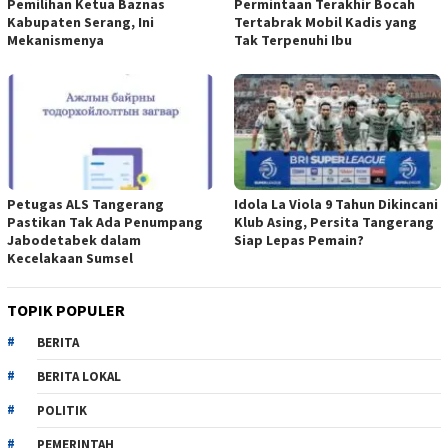
Pemilihan Ketua Baznas
Permintaan Terakhir Bocah
Kabupaten Serang, Ini
Tertabrak Mobil Kadis yang
Mekanismenya
Tak Terpenuhi Ibu
Petugas ALS Tangerang
Idola La Viola 9 Tahun Dikincani
Pastikan Tak Ada Penumpang
Klub Asing, Persita Tangerang
Jabodetabek dalam
Siap Lepas Pemain?
Kecelakaan Sumsel
TOPIK POPULER
BERITA
BERITA LOKAL
POLITIK
PEMERINTAH