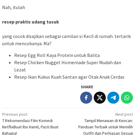
Nah, itulah
resep praktis udang tusuk
yang cocok disajikan sebagai camilan si Kecil di rumah. tertarik
untuk mencobanya. Ma?
Resep Egg Roll Kaya Protein untuk Balita
Resep Chicken Nugget Homemade Super Mudah dan
Lezat
Resep Ikan Kukus Kuah Santan agar Otak Anak Cerdas
SHARE
Post
Previous post
Next post
7 Rekomendasi Film Komedi
Tampil Menawan di Kencan:
navigation
NetflixBuat Ibu Hamil, Pasti Buat
Panduan Terbaik untuk Memilih
Bahagia!
Outfit dan Perhiasan Sesuai