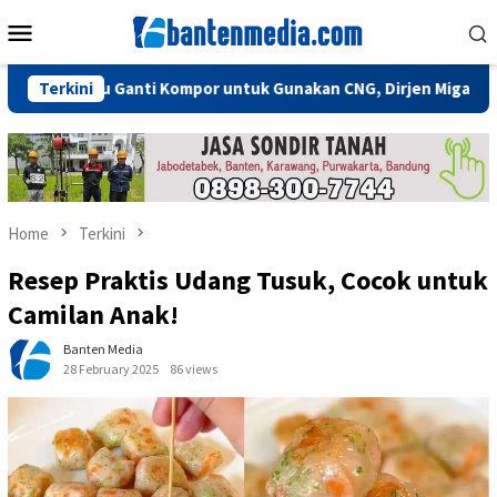
Skip
Mobile
to
Menu
content
 Perlu Ganti Kompor untuk Gunakan CNG, Dirjen Migas: Cukup Pl
Terkini
Home
Terkini
Resep Praktis Udang Tusuk, Cocok untuk
Camilan Anak!
Banten Media
28 February 2025
86 views