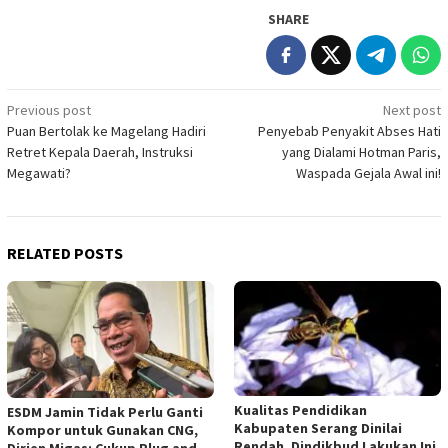
SHARE
Post
Previous post
Next post
Puan Bertolak ke Magelang Hadiri
Penyebab Penyakit Abses Hati
navigation
Retret Kepala Daerah, Instruksi
yang Dialami Hotman Paris,
Megawati?
Waspada Gejala Awal ini!
RELATED POSTS
Kualitas Pendidikan
ESDM Jamin Tidak Perlu Ganti
Kabupaten Serang Dinilai
Kompor untuk Gunakan CNG,
Rendah, Dindikbud Lakukan Ini
Dirjen Migas: Cukup Plug and