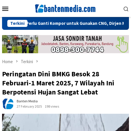
Skip
Mobile
to
Menu
content
 Tidak Perlu Ganti Kompor untuk Gunakan CNG, Dirjen Migas: Cuk
Terkini
Home
Terkini
Peringatan Dini BMKG Besok 28
Februari-1 Maret 2025, 7 Wilayah Ini
Berpotensi Hujan Sangat Lebat
Banten Media
27 February 2025
198 views