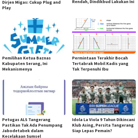
Rendah, Dindikbud Lakukan Ini
Dirjen Migas: Cukup Plug and
Play
Pemilihan Ketua Baznas
Permintaan Terakhir Bocah
Kabupaten Serang, Ini
Tertabrak Mobil Kadis yang
Mekanismenya
Tak Terpenuhi Ibu
Petugas ALS Tangerang
Idola La Viola 9 Tahun Dikincani
Pastikan Tak Ada Penumpang
Klub Asing, Persita Tangerang
Jabodetabek dalam
Siap Lepas Pemain?
Kecelakaan Sumsel