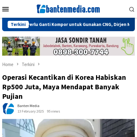
Skip
Mobile
to
Menu
content
Tidak Perlu Ganti Kompor untuk Gunakan CNG, Dirjen Migas: Cuku
Terkini
Home
Terkini
Operasi Kecantikan di Korea Habiskan
Rp500 Juta, Maya Mendapat Banyak
Pujian
Banten Media
13 February 2025
95 views