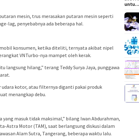
untu
 putaran mesin, trus merasakan putaran mesin seperti
 nge-lag, penyebabnya ada beberapa hal.
obil konsumen, ketika diteliti, ternyata akibat nipel
perangkat VNTurbo-nya mampet oleh kerak.
itu langsung hilang,” terang Teddy Surya Jaya, punggawa
arat.
r udara kotor, atau filternya diganti pakai produk
buat menangkap debu.
ra yang masuk tidak maksimal,” bilang Iwan Abdurahman,
ota-Astra Motor (TAM), saat berlangsung diskusi dalam
awasan Alam Sutra, Tangerang, beberapa waktu lalu.