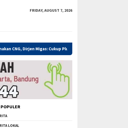
FRIDAY, AUGUST 7, 2026
 Migas: Cukup Plug and Play
Kualitas Pendidikan Kabupat
 POPULER
RITA
RITA LOKAL