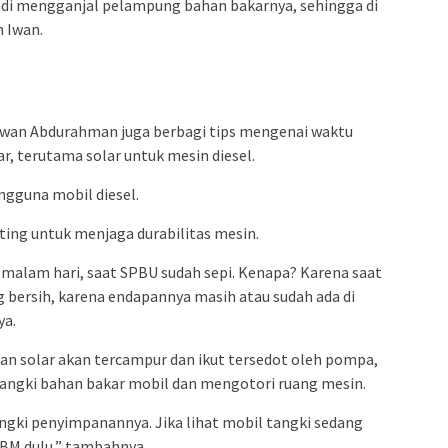
 tadi mengganjal pelampung bahan bakarnya, sehingga di
h Iwan.
 Iwan Abdurahman juga berbagi tips mengenai waktu
r, terutama solar untuk mesin diesel.
ngguna mobil diesel.
ting untuk menjaga durabilitas mesin.
au malam hari, saat SPBU sudah sepi. Kenapa? Karena saat
 bersih, karena endapannya masih atau sudah ada di
ya.
an solar akan tercampur dan ikut tersedot oleh pompa,
tangki bahan bakar mobil dan mengotori ruang mesin.
angki penyimpanannya. Jika lihat mobil tangki sedang
BBM dulu,” tambahnya.