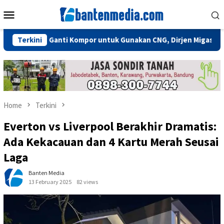
Skip
Mobile
to
Menu
content
Perlu Ganti Kompor untuk Gunakan CNG, Dirjen Migas: Cukup Plug
Terkini
Home
Terkini
Everton vs Liverpool Berakhir Dramatis:
Ada Kekacauan dan 4 Kartu Merah Seusai
Laga
Banten Media
13 February 2025
82 views