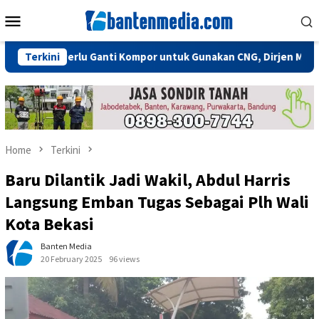
Skip
Mobile
to
Menu
content
Tidak Perlu Ganti Kompor untuk Gunakan CNG, Dirjen Migas: Cuku
Terkini
Home
Terkini
Baru Dilantik Jadi Wakil, Abdul Harris
Langsung Emban Tugas Sebagai Plh Wali
Kota Bekasi
Banten Media
20 February 2025
96 views