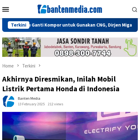
Skip
Mobile
to
Menu
content
 Perlu Ganti Kompor untuk Gunakan CNG, Dirjen Migas: Cukup Plu
Terkini
Home
Terkini
Akhirnya Diresmikan, Inilah Mobil
Listrik Pertama Honda di Indonesia
Banten Media
13 February 2025
212 views