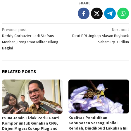
SHARE
Post
Previous post
Next post
Deddy Corbuzier Jadi Stafsus
Dirut BRI Ungkap Alasan Buyback
navigation
Menhan, Pengamat Militer Bilang
Saham Rp 3 Triliun
Begini
RELATED POSTS
Kualitas Pendidikan
ESDM Jamin Tidak Perlu Ganti
Kabupaten Serang Dinilai
Kompor untuk Gunakan CNG,
Rendah, Dindikbud Lakukan Ini
Dirjen Migas: Cukup Plug and